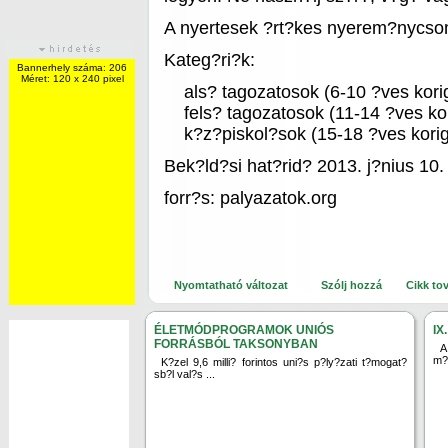
A nyertesek ?rt?kes nyerem?nycso
Kateg?ri?k:
Bannerhely száma: 206
Méret: 120 x 240 pixel
als? tagozatosok (6-10 ?ves kori
fels? tagozatosok (11-14 ?ves kor
k?z?piskol?sok (15-18 ?ves korig
Bek?ld?si hat?rid? 2013. j?nius 10.
forr?s: palyazatok.org
Nyomtatható változat
Szólj hozzá
Cikk to
ÉLETMÓDPROGRAMOK UNIÓS
IX
FORRÁSBÓL TAKSONYBAN
A
m?r
K?zel 9,6 milli? forintos uni?s p?ly?zati t?mogat?
sb?l val?s ...