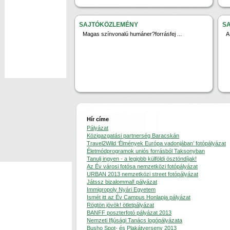
SAJTÓKÖZLEMÉNY
S
Magas színvonalú humáner?forrásfej ...
A
Hír címe
Pályázat
Közigazgatási partnerség Baracskán
Travel2Wild ‘Élmények Európa vadonjában’ fotópályázat
Életmódprogramok uniós forrásból Taksonyban
Tanulj ingyen - a legjobb külföldi ösztöndíjak!
Az Év városi fotósa nemzetközi fotópályázat
URBAN 2013 nemzetközi street fotópályázat
Játssz bizalommal! pályázat
Immigropoly Nyári Egyetem
Ismét itt az Év Campus Honlapja pályázat
Rögtön jövök! ötletpályázat
BANFF poszterfotó pályázat 2013
Nemzeti Ifjúsági Tanács logópályázata
Busho Spot- és Plakátverseny 2013