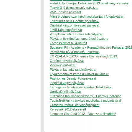
Fiatalok Az Európai Erdõkben 2013 tanulmányi verseny
Tegyél 3 jó dolgot kreatív pályázat
WWF design pályázat
Miért érdemes szerinted megtakarítani fotópályázat
Jelentkezz te is Goethe-gerillának!
Diákhitel képzõmûvészeti pályázat
Jövõ-Kép fotópályázat
V. Diploma nélkül mûvészeti pályázat
Pályázat ösztöndíjas fotográfusképzésre
Forgass filmet a Szigetrõl!
Budapest Film Academy - Forgatókönyvíró Pályázat 201
Pályázatra hív a Bánkitó Fesztivál!
L’ORÉAL-UNESCO nemzetközi ösztöndíj 2013
Örkény novellapályázat
Videoklip pályázat!
Pályázat kanadai tanulmányútra
Gyakornokokat keres a Universal Music!
Fashion és Beauty Fotópályázat
Inspiráló vagy! pályázat
Támogatás tehetséges sportoló fiataloknak
Útrólvaló írói pályázat
Országos tanulmányi verseny - Energy Challenge
Tudásfeltöltés - irányítsd mobilodat a tudományra!
Crosstalk média- és videópályázat
Keressük 2012 ékszerét!
Jameson CineFest 2012 - Nevezz a filmeddel!