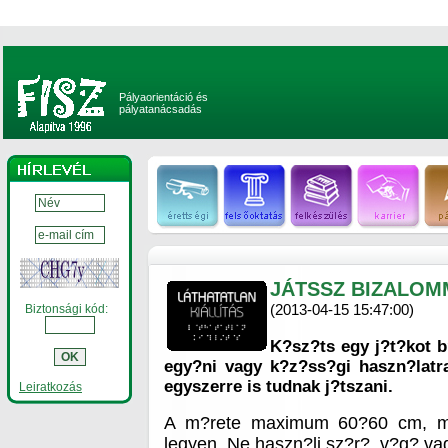
Pályaorientáció és
pályatanácsadás
JÁTSSZ BIZALOM
(2013-04-15 15:47:00)
Biztonsági kód:
K?sz?ts egy j?t?kot 
egy?ni vagy k?z?ss?gi haszn?latr
egyszerre is tudnak j?tszani.
Leiratkozás
A m?rete maximum 60?60 cm, 
legyen. Ne haszn?lj sz?r?, v?g? v