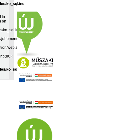
des/ko_sql.inc
l to
) on
es/ko_sql.inc:19
k/jobbmenu.inc(192):
ation/web.app(349):
php(86):
des/ko_sql.inc