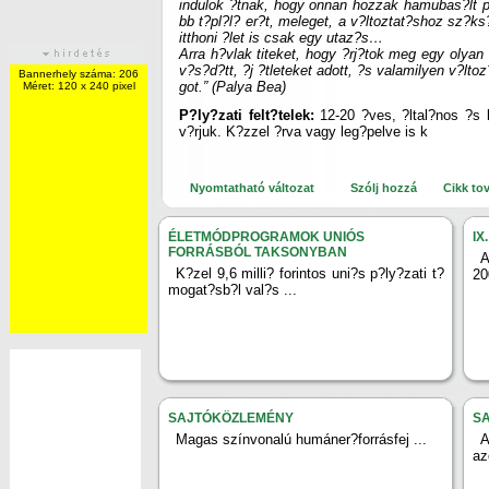
indulok ?tnak, hogy onnan hozzak hamubas?lt po
bb t?pl?l? er?t, meleget, a v?ltoztat?shoz sz?k
itthoni ?let is csak egy utaz?s…
Arra h?vlak titeket, hogy ?rj?tok meg egy olyan
v?s?d?tt, ?j ?tleteket adott, ?s valamilyen v?lto
Bannerhely száma: 206
got.” (Palya Bea)
Méret: 120 x 240 pixel
P?ly?zati felt?telek:
12-20 ?ves, ?ltal?nos ?s k
v?rjuk. K?zzel ?rva vagy leg?pelve is k
Nyomtatható változat
Szólj hozzá
Cikk to
ÉLETMÓDPROGRAMOK UNIÓS
IX
FORRÁSBÓL TAKSONYBAN
A
K?zel 9,6 milli? forintos uni?s p?ly?zati t?
20
mogat?sb?l val?s ...
SAJTÓKÖZLEMÉNY
S
Magas színvonalú humáner?forrásfej ...
az