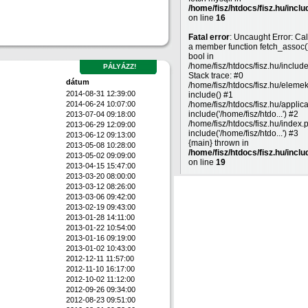
/home/fisz/htdocs/fisz.hu/inclu
on line
16
Fatal error
: Uncaught Error: Cal
a member function fetch_assoc(
bool in
/home/fisz/htdocs/fisz.hu/includ
PÁLYÁZZ!
Stack trace: #0
dátum
/home/fisz/htdocs/fisz.hu/eleme
2014-08-31 12:39:00
include() #1
2014-06-24 10:07:00
/home/fisz/htdocs/fisz.hu/applic
include('/home/fisz/htdo...') #2
2013-07-04 09:18:00
/home/fisz/htdocs/fisz.hu/index.
2013-06-29 12:09:00
include('/home/fisz/htdo...') #3
2013-06-12 09:13:00
{main} thrown in
2013-05-08 10:28:00
/home/fisz/htdocs/fisz.hu/inclu
2013-05-02 09:09:00
on line
19
2013-04-15 15:47:00
2013-03-20 08:00:00
2013-03-12 08:26:00
2013-03-06 09:42:00
2013-02-19 09:43:00
2013-01-28 14:11:00
2013-01-22 10:54:00
2013-01-16 09:19:00
2013-01-02 10:43:00
2012-12-11 11:57:00
2012-11-10 16:17:00
2012-10-02 11:12:00
2012-09-26 09:34:00
2012-08-23 09:51:00