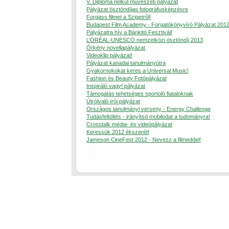
V. Diploma nélkül mûvészeti pályázat
Pályázat ösztöndíjas fotográfusképzésre
Forgass filmet a Szigetrõl!
Budapest Film Academy - Forgatókönyvíró Pályázat 201
Pályázatra hív a Bánkitó Fesztivál!
L’ORÉAL-UNESCO nemzetközi ösztöndíj 2013
Örkény novellapályázat
Videoklip pályázat!
Pályázat kanadai tanulmányútra
Gyakornokokat keres a Universal Music!
Fashion és Beauty Fotópályázat
Inspiráló vagy! pályázat
Támogatás tehetséges sportoló fiataloknak
Útrólvaló írói pályázat
Országos tanulmányi verseny - Energy Challenge
Tudásfeltöltés - irányítsd mobilodat a tudományra!
Crosstalk média- és videópályázat
Keressük 2012 ékszerét!
Jameson CineFest 2012 - Nevezz a filmeddel!