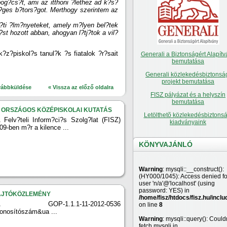
g?cs?t, ami az itthoni ?lethez ad k?s?
s?ges b?tors?got. Merthogy szerintem az
 ?ti ?lm?nyeteket, amely m?lyen bel?tek
z?st hozott abban, ahogyan l?tj?tok a vil?
?z?piskol?s tanul?k ?s fiatalok ?r?sait
Generali a Biztonságért Alapítv
bemutatása
Generali közlekedésbiztonsá
projekt bemutatása
vábbküldése
« Vissza az előző oldalra
FISZ pályázat és a helyszín
bemutatása
. ORSZÁGOS KÖZÉPISKOLAI KUTATÁS
Letölthetõ közlekedésbiztonsá
 Felv?teli Inform?ci?s Szolg?lat (FISZ)
kiadványaink
09-ben m?r a kilence ...
KÖNYVAJÁNLÓ
Warning
: mysqli::__construct():
(HY000/1045): Access denied fo
user 'n/a'@'localhost' (using
password: YES) in
AJTÓKÖZLEMÉNY
/home/fisz/htdocs/fisz.hu/inclu
A GOP-1.1.1-11-2012-0536
on line
8
onosítószám&ua ...
Warning
: mysqli::query(): Couldn
fetch mysqli in