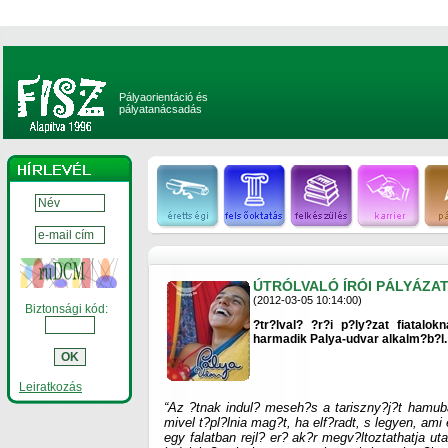
Pályaorientáció és
pályatanácsadás
ÚTRÓLVALÓ ÍRÓI PÁLYÁZA
(2012-03-05 10:14:00)
Biztonsági kód:
?tr?lval? ?r?i p?ly?zat fiatal
harmadik Palya-udvar alkalm?b?l.
Leiratkozás
“Az ?tnak indul? meseh?s a tariszny?j?t hamuba
mivel t?pl?lnia mag?t, ha elf?radt, s legyen, am
egy falatban rejl? er? ak?r megv?ltoztathatja ut