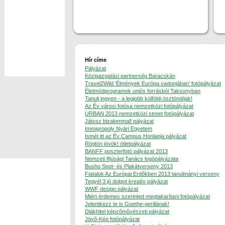
Hír címe
Pályázat
Közigazgatási partnerség Baracskán
Travel2Wild ‘Élmények Európa vadonjában’ fotópályázat
Életmódprogramok uniós forrásból Taksonyban
Tanulj ingyen - a legjobb külföldi ösztöndíjak!
Az Év városi fotósa nemzetközi fotópályázat
URBAN 2013 nemzetközi street fotópályázat
Játssz bizalommal! pályázat
Immigropoly Nyári Egyetem
Ismét itt az Év Campus Honlapja pályázat
Rögtön jövök! ötletpályázat
BANFF poszterfotó pályázat 2013
Nemzeti Ifjúsági Tanács logópályázata
Busho Spot- és Plakátverseny 2013
Fiatalok Az Európai Erdõkben 2013 tanulmányi verseny
Tegyél 3 jó dolgot kreatív pályázat
WWF design pályázat
Miért érdemes szerinted megtakarítani fotópályázat
Jelentkezz te is Goethe-gerillának!
Diákhitel képzõmûvészeti pályázat
Jövõ-Kép fotópályázat