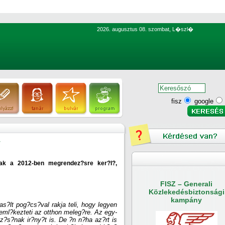
2026. augusztus 08. szombat, L�szl�
fisz
google
T
oknak a 2012-ben megrendez?sre ker?l?,
FISZ – Generali
Közlekedésbiztonsági
kampány
s?lt pog?cs?val rakja teli, hogy legyen
i eml?kezteti az otthon meleg?re. Az egy-
az?s?nak ir?ny?t is. De ?n n?ha az?rt is