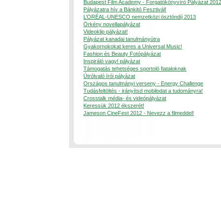
Budapest Film Academy - Forgatókönyvíró Pályázat 201
Pályázatra hív a Bánkitó Fesztivál!
L’ORÉAL-UNESCO nemzetközi ösztöndíj 2013
Örkény novellapályázat
Videoklip pályázat!
Pályázat kanadai tanulmányútra
Gyakornokokat keres a Universal Music!
Fashion és Beauty Fotópályázat
Inspiráló vagy! pályázat
Támogatás tehetséges sportoló fiataloknak
Útrólvaló írói pályázat
Országos tanulmányi verseny - Energy Challenge
Tudásfeltöltés - irányítsd mobilodat a tudományra!
Crosstalk média- és videópályázat
Keressük 2012 ékszerét!
Jameson CineFest 2012 - Nevezz a filmeddel!