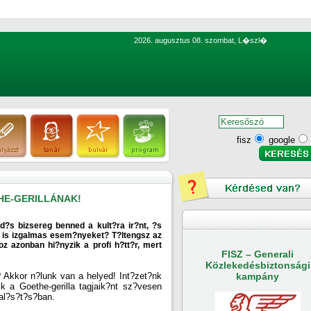
2026. augusztus 08. szombat, L�szl�
fisz
google
HE-GERILLÁNAK!
?d?s bizsereg benned a kult?ra ir?nt, ?s
is izgalmas esem?nyeket? T?ltengsz az
oz azonban hi?nyzik a profi h?tt?r, mert
FISZ – Generali
Közlekedésbiztonsági
 Akkor n?lunk van a helyed! Int?zet?nk
kampány
ik a Goethe-gerilla tagjaik?nt sz?vesen
al?s?t?s?ban.