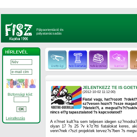
Pályaorientáció és
pályatanácsadás
JELENTKEZZ TE IS GOET
(2012-10-02 11:12:00)
Biztonsági kód:
Fiatal vagy, hat?rozott ?rdekl
sz?vesen hozn?l ?ssze magad 
?tletekt?l, a megval?s?t?sukh
nincs el?g tapasztalatod ?s kapcsolatod?
Leiratkozás
A n?met kult?ra sem teljesen idegen sz?modra?
olyan 17 ?s 25 ?v k?z?tti fiatalokat keres, ak
venn?nek r?szt projektek tervez?s?ben ?s megv