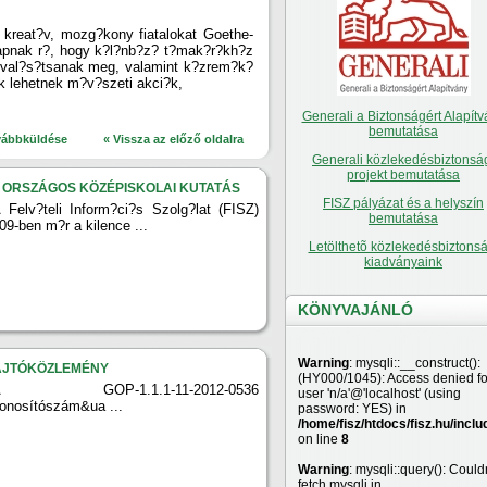
 kreat?v, mozg?kony fiatalokat Goethe-
t kapnak r?, hogy k?l?nb?z? t?mak?r?kh?z
s val?s?tsanak meg, valamint k?zrem?k?
k lehetnek m?v?szeti akci?k,
Generali a Biztonságért Alapítv
bemutatása
vábbküldése
« Vissza az előző oldalra
Generali közlekedésbiztonsá
projekt bemutatása
. ORSZÁGOS KÖZÉPISKOLAI KUTATÁS
FISZ pályázat és a helyszín
 Felv?teli Inform?ci?s Szolg?lat (FISZ)
bemutatása
09-ben m?r a kilence ...
Letölthetõ közlekedésbiztonsá
kiadványaink
KÖNYVAJÁNLÓ
Warning
: mysqli::__construct():
AJTÓKÖZLEMÉNY
(HY000/1045): Access denied fo
A GOP-1.1.1-11-2012-0536
user 'n/a'@'localhost' (using
onosítószám&ua ...
password: YES) in
/home/fisz/htdocs/fisz.hu/inclu
on line
8
Warning
: mysqli::query(): Couldn
fetch mysqli in