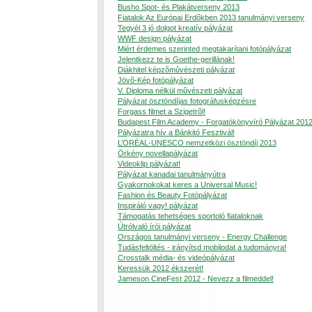
Busho Spot- és Plakátverseny 2013
Fiatalok Az Európai Erdõkben 2013 tanulmányi verseny
Tegyél 3 jó dolgot kreatív pályázat
WWF design pályázat
Miért érdemes szerinted megtakarítani fotópályázat
Jelentkezz te is Goethe-gerillának!
Diákhitel képzõmûvészeti pályázat
Jövõ-Kép fotópályázat
V. Diploma nélkül mûvészeti pályázat
Pályázat ösztöndíjas fotográfusképzésre
Forgass filmet a Szigetrõl!
Budapest Film Academy - Forgatókönyvíró Pályázat 201
Pályázatra hív a Bánkitó Fesztivál!
L’ORÉAL-UNESCO nemzetközi ösztöndíj 2013
Örkény novellapályázat
Videoklip pályázat!
Pályázat kanadai tanulmányútra
Gyakornokokat keres a Universal Music!
Fashion és Beauty Fotópályázat
Inspiráló vagy! pályázat
Támogatás tehetséges sportoló fiataloknak
Útrólvaló írói pályázat
Országos tanulmányi verseny - Energy Challenge
Tudásfeltöltés - irányítsd mobilodat a tudományra!
Crosstalk média- és videópályázat
Keressük 2012 ékszerét!
Jameson CineFest 2012 - Nevezz a filmeddel!