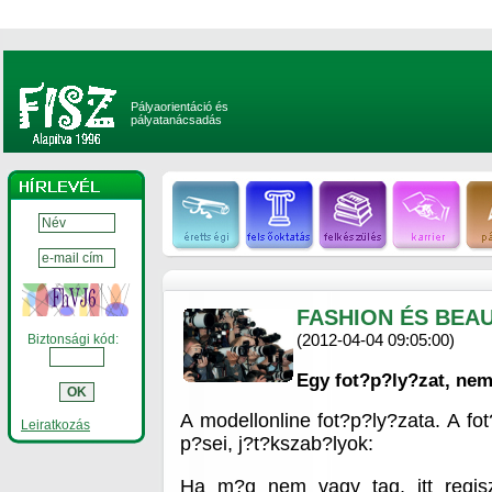
Pályaorientáció és
pályatanácsadás
FASHION ÉS BEA
(2012-04-04 09:05:00)
Biztonsági kód:
Egy fot?p?ly?zat, nem
A modellonline fot?p?ly?zata. A fot
Leiratkozás
p?sei, j?t?kszab?lyok:
Ha m?g nem vagy tag, itt regiszt