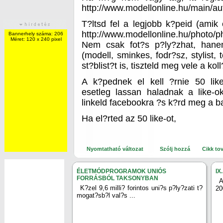
http://www.modellonline.hu/main/au
T?ltsd fel a legjobb k?peid (amik
http://www.modellonline.hu/photo/
Bannerhely száma: 206
Méret: 120 x 240 pixel
Nem csak fot?s p?ly?zhat, hanem
(modell, sminkes, fodr?sz, stylist, 
st?blist?t is, tiszteld meg vele a kol
A k?pednek el kell ?rnie 50 lik
esetleg lassan haladnak a like-o
linkeld facebookra ?s k?rd meg a b
Ha el?rted az 50 like-ot,
Nyomtatható változat
Szólj hozzá
Cikk to
ÉLETMÓDPROGRAMOK UNIÓS
IX
FORRÁSBÓL TAKSONYBAN
A
K?zel 9,6 milli? forintos uni?s p?ly?zati t?
20
mogat?sb?l val?s ...