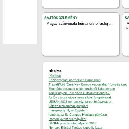
SAJTÓKÖZLEMÉNY
S
Magas színvonalú humáner?forrásfej ...
az
Hír címe
Pályázat
Közigazgatási partnerség Baracskán
Travel2Wild ‘Élmények Európa vadonjában’ fotópályázat
Életmódprogramok uniós forrásból Taksonyban
Tanulj ingyen - a legjobb külföldi ösztöndíjak!
Az Év városi fotósa nemzetközi fotópályázat
URBAN 2013 nemzetközi street fotópályázat
Játssz bizalommal! pályázat
Immigropoly Nyári Egyetem
Ismét itt az Év Campus Honlapja pályázat
Rögtön jövök! ötletpályázat
BANFF poszterfotó pályázat 2013
Nemzeti Ifjúsági Tanács logópályázata