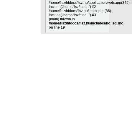
/home/fisz/htdocs/fisz.hu/application/web.app(349):
include('/home/fisz/htdo...') #2
/home/fisz/htdocs/fisz.hu/index.php(86):
include('/home/fisz/htdo...') #3
{main} thrown in
/home/fisz/htdocs/fisz.hu/includes/ko_sql.inc
on line
19