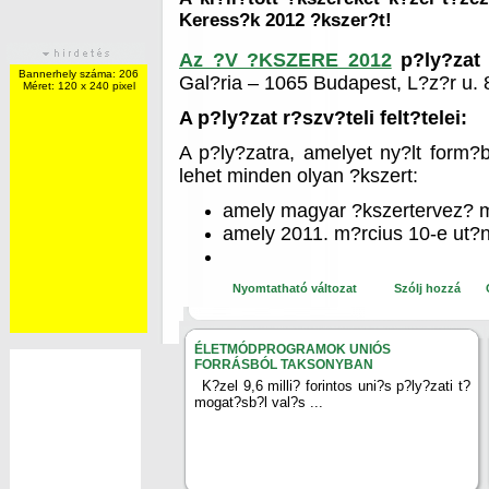
Keress?k 2012 ?kszer?t!
Az ?V ?KSZERE 2012
p?ly?zat 
Bannerhely száma: 206
Gal?ria – 1065 Budapest, L?z?r u. 
Méret: 120 x 240 pixel
A p?ly?zat r?szv?teli felt?telei:
A p?ly?zatra, amelyet ny?lt form?
lehet minden olyan ?kszert:
amely magyar ?kszertervez?
amely 2011. m?rcius 10-e ut?n
Nyomtatható változat
Szólj hozzá
ÉLETMÓDPROGRAMOK UNIÓS
FORRÁSBÓL TAKSONYBAN
K?zel 9,6 milli? forintos uni?s p?ly?zati t?
mogat?sb?l val?s ...