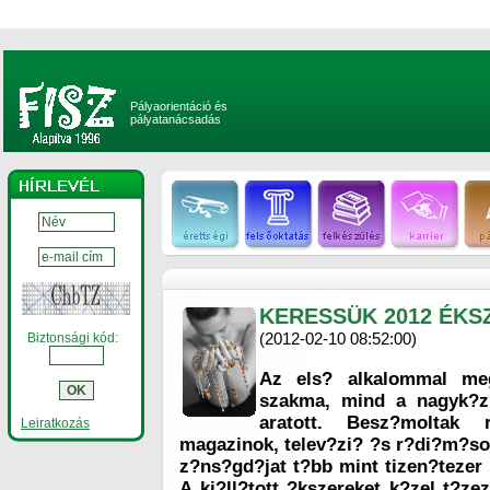
Pályaorientáció és
pályatanácsadás
KERESSÜK 2012 ÉKS
(2012-02-10 08:52:00)
Biztonsági kód:
Az els? alkalommal meg
szakma, mind a nagyk?z?
aratott. Besz?moltak 
Leiratkozás
magazinok, telev?zi? ?s r?di?m?sor
z?ns?gd?jat t?bb mint tizen?tezer 
A ki?ll?tott ?kszereket k?zel t?ze