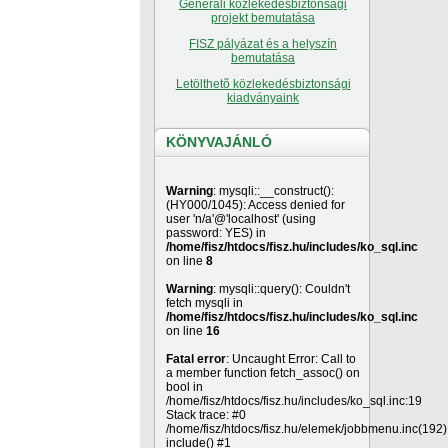
Generali közlekedésbiztonsági
projekt bemutatása
FISZ pályázat és a helyszín
bemutatása
Letölthetõ közlekedésbiztonsági
kiadványaink
KÖNYVAJÁNLÓ
Warning
: mysqli::__construct():
(HY000/1045): Access denied for
user 'n/a'@'localhost' (using
password: YES) in
/home/fisz/htdocs/fisz.hu/includes/ko_sql.inc
on line
8
Warning
: mysqli::query(): Couldn't
fetch mysqli in
/home/fisz/htdocs/fisz.hu/includes/ko_sql.inc
on line
16
Fatal error
: Uncaught Error: Call to
a member function fetch_assoc() on
bool in
/home/fisz/htdocs/fisz.hu/includes/ko_sql.inc:19
Stack trace: #0
/home/fisz/htdocs/fisz.hu/elemek/jobbmenu.inc(192)
include() #1