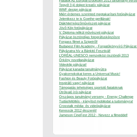
Fiatalok Az Európai Erdõkben 2013 tanulmányi vers
Tegyél 3 jó dolgot kreatív pályázat
WWF design pályázat
Miért érdemes szerinted megtakarítani fotópályázat
Jelentkezz te is Goethe-gerillának!
Diákhitel képzõmûvészeti pályázat
Jövõ-Kép fotópályázat
V. Diploma nélkül mûvészeti pályázat
Pályázat ösztöndíjas fotográfusképzésre
Forgass filmet a Szigetrõl!
Budapest Film Academy - Forgatókönyvíró Pályázat
Pályázatra hív a Bánkitó Fesztivál!
L’ORÉAL-UNESCO nemzetközi ösztöndíj 2013
Örkény novellapályázat
Videoklip pályázat!
Pályázat kanadai tanulmányútra
Gyakornokokat keres a Universal Music!
Fashion és Beauty Fotópályázat
Inspiráló vagy! pályázat
Támogatás tehetséges sportoló fiataloknak
Útrólvaló írói pályázat
Országos tanulmányi verseny - Energy Challenge
Tudásfeltöltés - irányítsd mobilodat a tudományra!
Crosstalk média- és videópályázat
Keressük 2012 ékszerét!
Jameson CineFest 2012 - Nevezz a filmeddel!