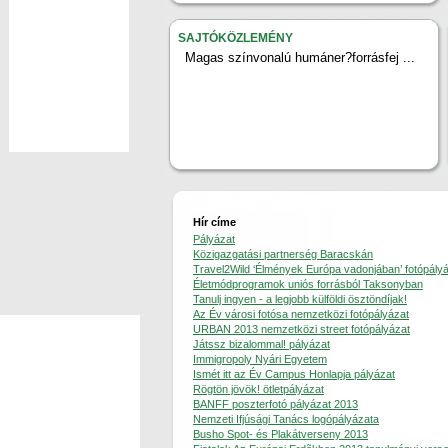
SAJTÓKÖZLEMÉNY
Magas színvonalú humáner?forrásfej ...
Hír címe
Pályázat
Közigazgatási partnerség Baracskán
Travel2Wild ‘Élmények Európa vadonjában’ fotópály
Életmódprogramok uniós forrásból Taksonyban
Tanulj ingyen - a legjobb külföldi ösztöndíjak!
Az Év városi fotósa nemzetközi fotópályázat
URBAN 2013 nemzetközi street fotópályázat
Játssz bizalommal! pályázat
Immigropoly Nyári Egyetem
Ismét itt az Év Campus Honlapja pályázat
Rögtön jövök! ötletpályázat
BANFF poszterfotó pályázat 2013
Nemzeti Ifjúsági Tanács logópályázata
Busho Spot- és Plakátverseny 2013