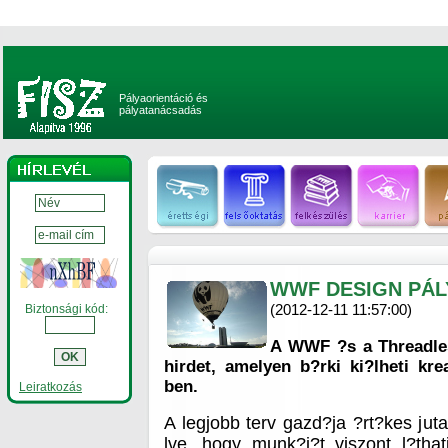
Pályaorientáció és
pályatanácsadás
WWF DESIGN PÁL
(2012-12-11 11:57:00)
Biztonsági kód:
A WWF ?s a Threadles
hirdet, amelyen b?rki ki?lheti kre
ben.
Leiratkozás
A legjobb terv gazd?ja ?rt?kes jut
lve, hogy munk?j?t viszont l?tha