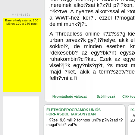
jnereinek alkot?sai k?z?tt p?l?ko
r?k?tve. A nyertes alkot?ssal ell?t
a WWF-hez ker?l, ezzel t?mogat
Bannerhely száma: 206
delmi munk?j?t.
Méret: 120 x 240 pixel
A Threadless online k?z?ss?g kie
urban tervez?k gy?jt?helye, akik el
sokkol?, de minden esetben kr
rdekesebb? az egy?bk?nt egysz
ruhakombin?ci?kat. Ezek az egyed
visel?j?k egy?nis?g?t, ?s most m
majd ?ket, akik a term?szetv?de
felh?vni a fi
Nyomtatható változat
Szólj hozzá
Cikk to
ÉLETMÓDPROGRAMOK UNIÓS
IX
FORRÁSBÓL TAKSONYBAN
A
K?zel 9,6 milli? forintos uni?s p?ly?zati t?
20
mogat?sb?l val?s ...