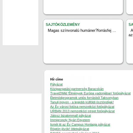
SAJTÓKÖZLEMÉNY
S
Magas színvonalú humáner?forrásfej ...
az
Hír címe
Pályázat
Közigazgatási partnerség Baracskán
Travel2Wild ‘Élmények Európa vadonjában’ fotópályázat
Életmódprogramok uniós forrásból Taksonyban
Tanulj ingyen - a legjobb külföldi ösztöndíjak!
Az Év városi fotósa nemzetközi fotópályázat
URBAN 2013 nemzetközi street fotópályázat
Játssz bizalommal! pályázat
Immigropoly Nyári Egyetem
Ismét itt az Év Campus Honlapja pályázat
Rögtön jövök! ötletpályázat