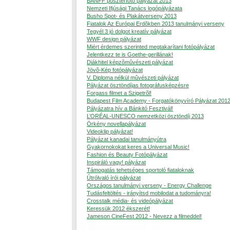
BANFF poszterfotó pályázat 2013
Nemzeti Ifjúsági Tanács logópályázata
Busho Spot- és Plakátverseny 2013
Fiatalok Az Európai Erdõkben 2013 tanulmányi verseny
Tegyél 3 jó dolgot kreatív pályázat
WWF design pályázat
Miért érdemes szerinted megtakarítani fotópályázat
Jelentkezz te is Goethe-gerillának!
Diákhitel képzõmûvészeti pályázat
Jövõ-Kép fotópályázat
V. Diploma nélkül mûvészeti pályázat
Pályázat ösztöndíjas fotográfusképzésre
Forgass filmet a Szigetrõl!
Budapest Film Academy - Forgatókönyvíró Pályázat 201
Pályázatra hív a Bánkitó Fesztivál!
L’ORÉAL-UNESCO nemzetközi ösztöndíj 2013
Örkény novellapályázat
Videoklip pályázat!
Pályázat kanadai tanulmányútra
Gyakornokokat keres a Universal Music!
Fashion és Beauty Fotópályázat
Inspiráló vagy! pályázat
Támogatás tehetséges sportoló fiataloknak
Útrólvaló írói pályázat
Országos tanulmányi verseny - Energy Challenge
Tudásfeltöltés - irányítsd mobilodat a tudományra!
Crosstalk média- és videópályázat
Keressük 2012 ékszerét!
Jameson CineFest 2012 - Nevezz a filmeddel!