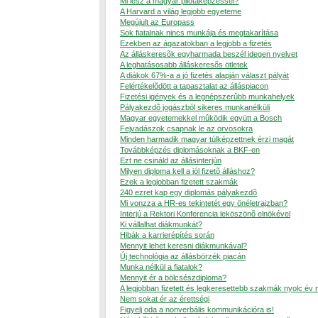
Mi lesz a magyar pilótaképzéssel?
A Harvard a világ legjobb egyeteme
Megújult az Europass
Sok fiatalnak nincs munkája és megtakarítása
Ezekben az ágazatokban a legjobb a fizetés
Az álláskeresõk egyharmada beszél idegen nyelvet
A leghatásosabb álláskeresõs ötletek
A diákok 67%-a a jó fizetés alapján választ pályát
Felértékelõdött a tapasztalat az álláspiacon
Fizetési igények és a legnépszerûbb munkahelyek
Pályakezdõ jogászból sikeres munkanélküli
Magyar egyetemekkel mûködik együtt a Bosch
Fejvadászok csapnak le az orvosokra
Minden harmadik magyar túlképzettnek érzi magát
Továbbképzés diplomásoknak a BKF-en
Ezt ne csináld az állásinterjún
Milyen diploma kell a jól fizetõ álláshoz?
Ezek a legjobban fizetett szakmák
240 ezret kap egy diplomás pályakezdõ
Mi vonzza a HR-es tekintetét egy önéletrajzban?
Interjú a Rektori Konferencia leköszönõ elnökével
Ki vállalhat diákmunkát?
Hibák a karrierépítés során
Mennyit lehet keresni diákmunkával?
Új technológia az állásbörzék piacán
Munka nélkül a fiatalok?
Mennyit ér a bölcsészdiploma?
A legjobban fizetett és legkeresettebb szakmák nyolc év
Nem sokat ér az érettségi
Figyelj oda a nonverbális kommunikációra is!