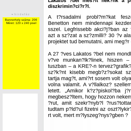
Lakatos ?bel mes?lt nek?nk a pro
diszkrimin?ci?r?l.
A t?rsadalmi probl?m?kat fesz
Bannerhely száma: 206
Benetton nem mindennapi kezdem
Méret: 120 x 240 pixel
sszel. Legfrissebb akci?j?ban az 
azt a sz?zat a sz?zmilli? 30 ?v ala
projektet tud bemutatni, ami meg?r
A 27 ?ves Lakatos ?bel nem mondh
v?ve munkan?lk?linek, hiszen – 
tuszban – a KRE?-n tervez?grafik?
sz?k?nt kisebb megb?z?sokat sz
tartja mag?t, ami?rt sosem volt oly
volna valamit. A v?llalkoz? szelle
letett. „Amikor k?z?piskol?ba j
megbesz?ltem, hogy hozzon nekem
?rut, amit szekr?nyb?l ?rus?tott
tudtam p?ld?ul fizetni az oszt?lyk
rt volt, mert m?lyszeg?nys?gben ?