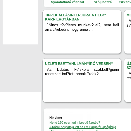
Nyomtatható változat
Szólj hozzá
Cikk to
TIPPEK ÁLLÁSINTERJÚRA A HEGY'
ME
KARRIERGYÁRBAN
A
"Nincs t?k?letes munkav?llal?, nem kell
z?
arra t?rekedni, hogy anna ...
ÜZLETI ESETTANULMÁNYÍRÓ VERSENY
ÚJ
S
Az Edutus F?iskola szakkoll?giumi
A
rendszert ind?tott annak ?rdek? ...
re
Hír címe
Nettó 170 ezer forint kezdõ fizetés?
A Károli hallgatója lett az Év Hallgatói Újságírója