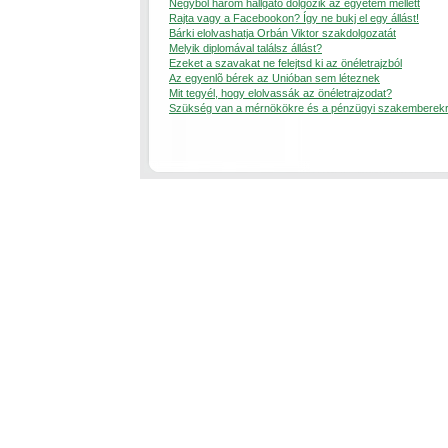
Négybõl három hallgató dolgozik az egyetem mellett
Rajta vagy a Facebookon? Így ne bukj el egy állást!
Bárki elolvashatja Orbán Viktor szakdolgozatát
Melyik diplomával találsz állást?
Ezeket a szavakat ne felejtsd ki az önéletrajzból
Az egyenlõ bérek az Unióban sem léteznek
Mit tegyél, hogy elolvassák az önéletrajzodat?
Szükség van a mérnökökre és a pénzügyi szakemberek