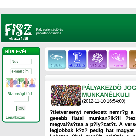
Pályaorientáció és
pályatanácsadás
PÁLYAKEZDÕ JOG
MUNKANÉLKÜLI
Biztonsági kód:
(2012-11-10 16:54:00)
?tletversenyt rendezett nemr?g a
Leiratkozás
gesebb fiatal munkan?lk?li ?te
megval?s?tsa a p?ly?zat?t. A vers
legjobbak k?z? pedig hat magyar 