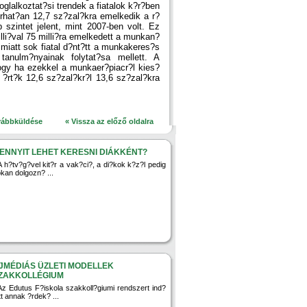
oglalkoztat?si trendek a fiatalok k?r?ben
rhat?an 12,7 sz?zal?kra emelkedik a r?
szintet jelent, mint 2007-ben volt. Ez
illi?val 75 milli?ra emelkedett a munkan?
miatt sok fiatal d?nt?tt a munkakeres?s
anulm?nyainak folytat?sa mellett. A
ogy ha ezekkel a munkaer?piacr?l kies?
s ?rt?k 12,6 sz?zal?kr?l 13,6 sz?zal?kra
vábbküldése
« Vissza az előző oldalra
ENNYIT LEHET KERESNI DIÁKKÉNT?
A h?tv?g?vel kit?r a vak?ci?, a di?kok k?z?l pedig
kan dolgozn? ...
JMÉDIÁS ÜZLETI MODELLEK
ZAKKOLLÉGIUM
Az Edutus F?iskola szakkoll?giumi rendszert ind?
tt annak ?rdek? ...