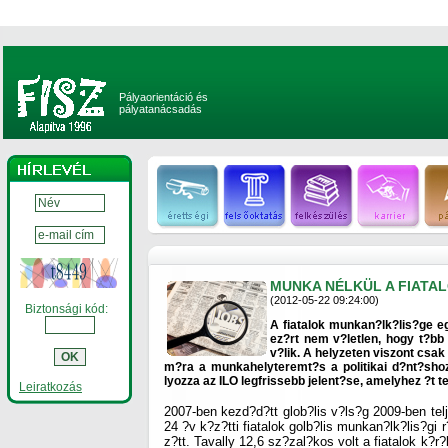
Pályaorientáció és
pályatanácsadás
MUNKA NÉLKÜL A FIATA
(2012-05-22 09:24:00)
Biztonsági kód:
A fiatalok munkan?lk?lis?ge e
ez?rt nem v?letlen, hogy t?bb
v?lik. A helyzeten viszont csak 
m?ra a munkahelyteremt?s a politikai d?nt?shoza
lyozza az ILO legfrissebb jelent?se, amelyhez ?t 
Leiratkozás
2007-ben kezd?d?tt glob?lis v?ls?g 2009-ben telj
24 ?v k?z?tti fiatalok golb?lis munkan?lk?lis?gi
z?tt. Tavally 12,6 sz?zal?kos volt a fiatalok k