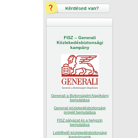
FISZ – Generali
Közlekedésbiztonsági
kampány
Generali a Biztonságért Alapítvány
bemutatása
Generali közlekedésbiztonsági
projekt bemutatása
FISZ pályázat és a helyszín
bemutatása
Letölthetõ közlekedésbiztonsági
kiadványaink