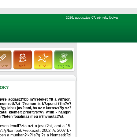
2026. augusztus 07. péntek, Ibolya
LOK?
gyre aggaszt?bb m?reteket ?lt a vil?gon,
 nemzetk?zi f?rumon is k?zponti t?m?v?
?gy lehet jav?tani, ha az e koroszt?ly sz?
tal kiemelt priorit?s?v? v?lik - hangs?
ter?leten fogalmaz meg ir?nymutat?st.
esen lenull?zta azt a javul?st, ami a 15-
 r?t?j?ban bek?vetkezett 2002 ?s 2007 k?
?r?ben a munkan?lk?lis?g ?s a Nemzetk?zi