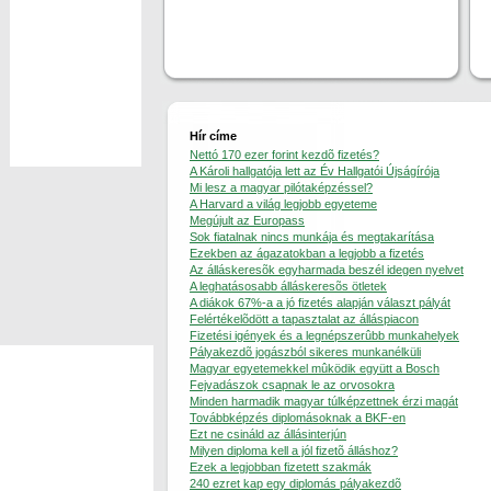
Hír címe
Nettó 170 ezer forint kezdõ fizetés?
A Károli hallgatója lett az Év Hallgatói Újságírója
Mi lesz a magyar pilótaképzéssel?
A Harvard a világ legjobb egyeteme
Megújult az Europass
Sok fiatalnak nincs munkája és megtakarítása
Ezekben az ágazatokban a legjobb a fizetés
Az álláskeresõk egyharmada beszél idegen nyelvet
A leghatásosabb álláskeresõs ötletek
A diákok 67%-a a jó fizetés alapján választ pályát
Felértékelõdött a tapasztalat az álláspiacon
Fizetési igények és a legnépszerûbb munkahelyek
Pályakezdõ jogászból sikeres munkanélküli
Magyar egyetemekkel mûködik együtt a Bosch
Fejvadászok csapnak le az orvosokra
Minden harmadik magyar túlképzettnek érzi magát
Továbbképzés diplomásoknak a BKF-en
Ezt ne csináld az állásinterjún
Milyen diploma kell a jól fizetõ álláshoz?
Ezek a legjobban fizetett szakmák
240 ezret kap egy diplomás pályakezdõ