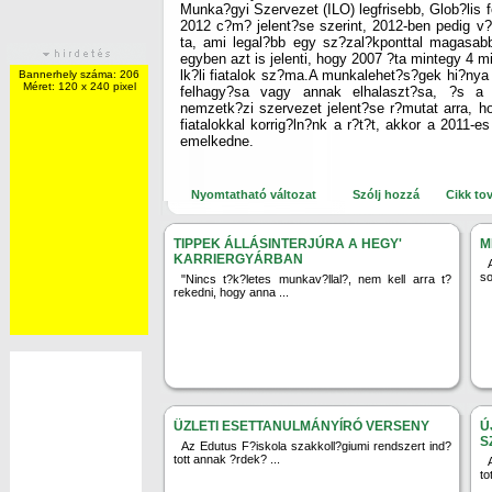
Munka?gyi Szervezet (ILO) legfrisebb, Glob?lis f
2012 c?m? jelent?se szerint, 2012-ben pedig v?
ta, ami legal?bb egy sz?zal?kponttal magasabb 
egyben azt is jelenti, hogy 2007 ?ta mintegy 4 m
lk?li fiatalok sz?ma.A munkalehet?s?gek hi?nya 
Bannerhely száma: 206
Méret: 120 x 240 pixel
felhagy?sa vagy annak elhalaszt?sa, ?s a t
nemzetk?zi szervezet jelent?se r?mutat arra, h
fiatalokkal korrig?ln?nk a r?t?t, akkor a 2011-e
emelkedne.
Nyomtatható változat
Szólj hozzá
Cikk to
TIPPEK ÁLLÁSINTERJÚRA A HEGY'
M
KARRIERGYÁRBAN
so
"Nincs t?k?letes munkav?llal?, nem kell arra t?
rekedni, hogy anna ...
ÜZLETI ESETTANULMÁNYÍRÓ VERSENY
Ú
S
Az Edutus F?iskola szakkoll?giumi rendszert ind?
tott annak ?rdek? ...
to