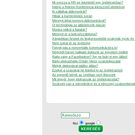
Mi vonzza a HR-es tekintetét egy önéletrajzban?
Interjú a Rektori Konferencia leköszönõ elnökével
Ki vállalhat diákmunkát?
Hibák a karrierépítés során
Mennyit lehet keresni diákmunkával?
Új technológia az állásbörzék piacán
Munka nélkül a fiatalok?
Mennyit ér a bölcsészdiploma?
A legjobban fizetett és legkeresettebb szakmák nyolc év
Nem sokat ér az érettségi
Figyelj oda a nonverbális kommunikációra is!
Négybõl három hallgató dolgozik az egyetem mellett
Rajta vagy a Facebookon? Így ne bukj el egy állást!
Bárki elolvashatja Orbán Viktor szakdolgozatát
Melyik diplomával találsz állást?
Ezeket a szavakat ne felejtsd ki az önéletrajzból
Az egyenlõ bérek az Unióban sem léteznek
Mit tegyél, hogy elolvassák az önéletrajzodat?
Szükség van a mérnökökre és a pénzügyi szakemberek
fisz
google