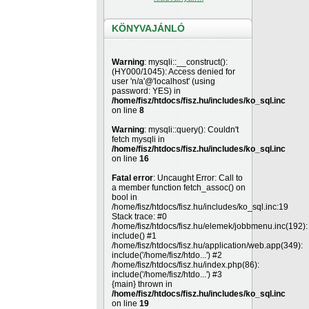
KÖNYVAJÁNLÓ
Warning
: mysqli::__construct():
(HY000/1045): Access denied for
user 'n/a'@'localhost' (using
password: YES) in
/home/fisz/htdocs/fisz.hu/includes/ko_sql.inc
on line
8
Warning
: mysqli::query(): Couldn't
fetch mysqli in
/home/fisz/htdocs/fisz.hu/includes/ko_sql.inc
on line
16
Fatal error
: Uncaught Error: Call to
a member function fetch_assoc() on
bool in
/home/fisz/htdocs/fisz.hu/includes/ko_sql.inc:19
Stack trace: #0
/home/fisz/htdocs/fisz.hu/elemek/jobbmenu.inc(192):
include() #1
/home/fisz/htdocs/fisz.hu/application/web.app(349):
include('/home/fisz/htdo...') #2
/home/fisz/htdocs/fisz.hu/index.php(86):
include('/home/fisz/htdo...') #3
{main} thrown in
/home/fisz/htdocs/fisz.hu/includes/ko_sql.inc
on line
19