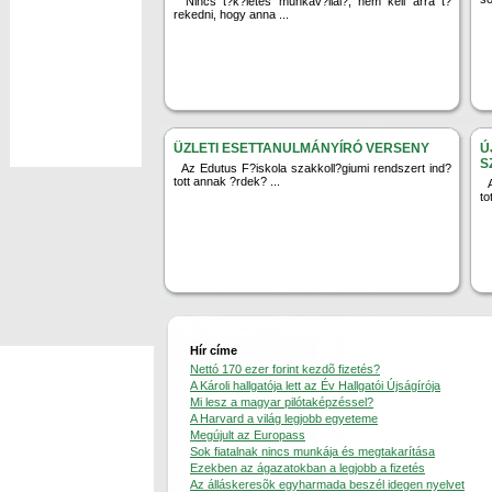
"Nincs t?k?letes munkav?llal?, nem kell arra t?
rekedni, hogy anna ...
ÜZLETI ESETTANULMÁNYÍRÓ VERSENY
Ú
S
Az Edutus F?iskola szakkoll?giumi rendszert ind?
tott annak ?rdek? ...
to
Hír címe
Nettó 170 ezer forint kezdõ fizetés?
A Károli hallgatója lett az Év Hallgatói Újságírója
Mi lesz a magyar pilótaképzéssel?
A Harvard a világ legjobb egyeteme
Megújult az Europass
Sok fiatalnak nincs munkája és megtakarítása
Ezekben az ágazatokban a legjobb a fizetés
Az álláskeresõk egyharmada beszél idegen nyelvet