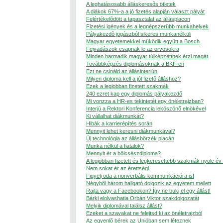
A leghatásosabb álláskeresõs ötletek
A diákok 67%-a a jó fizetés alapján választ pályát
Felértékelõdött a tapasztalat az álláspiacon
Fizetési igények és a legnépszerûbb munkahelyek
Pályakezdõ jogászból sikeres munkanélküli
Magyar egyetemekkel mûködik együtt a Bosch
Fejvadászok csapnak le az orvosokra
Minden harmadik magyar túlképzettnek érzi magát
Továbbképzés diplomásoknak a BKF-en
Ezt ne csináld az állásinterjún
Milyen diploma kell a jól fizetõ álláshoz?
Ezek a legjobban fizetett szakmák
240 ezret kap egy diplomás pályakezdõ
Mi vonzza a HR-es tekintetét egy önéletrajzban?
Interjú a Rektori Konferencia leköszönõ elnökével
Ki vállalhat diákmunkát?
Hibák a karrierépítés során
Mennyit lehet keresni diákmunkával?
Új technológia az állásbörzék piacán
Munka nélkül a fiatalok?
Mennyit ér a bölcsészdiploma?
A legjobban fizetett és legkeresettebb szakmák nyolc év
Nem sokat ér az érettségi
Figyelj oda a nonverbális kommunikációra is!
Négybõl három hallgató dolgozik az egyetem mellett
Rajta vagy a Facebookon? Így ne bukj el egy állást!
Bárki elolvashatja Orbán Viktor szakdolgozatát
Melyik diplomával találsz állást?
Ezeket a szavakat ne felejtsd ki az önéletrajzból
Az egyenlõ bérek az Unióban sem léteznek