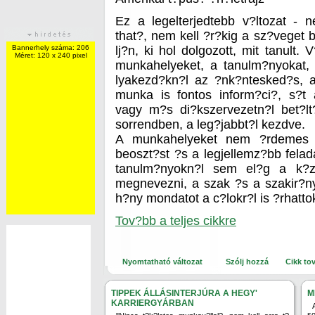
Ez a legelterjedtebb v?ltozat - 
that?, nem kell ?r?kig a sz?veget 
Bannerhely száma: 206
lj?n, ki hol dolgozott, mit tanult. 
Méret: 120 x 240 pixel
munkahelyeket, a tanulm?nyokat, 
lyakezd?kn?l az ?nk?ntesked?s, 
munka is fontos inform?ci?, s?t 
vagy m?s di?kszervezetn?l bet?lt?
sorrendben, a leg?jabbt?l kezdve.
A munkahelyeket nem ?rdemes e
beoszt?st ?s a legjellemz?bb felada
tanulm?nyokn?l sem el?g a k?z
megnevezni, a szak ?s a szakir?
h?ny mondatot a c?lokr?l is ?rhatto
Tov?bb a teljes cikkre
Nyomtatható változat
Szólj hozzá
Cikk to
TIPPEK ÁLLÁSINTERJÚRA A HEGY'
M
KARRIERGYÁRBAN
so