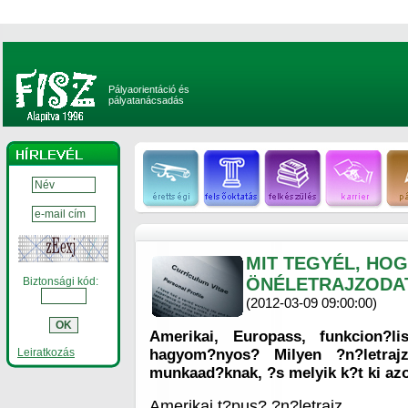
Pályaorientáció és
pályatanácsadás
MIT TEGYÉL, HO
ÖNÉLETRAJZODA
Biztonsági kód:
(2012-03-09 09:00:00)
Amerikai, Europass, funkcion?l
Leiratkozás
hagyom?nyos? Milyen ?n?letrajz
munkaad?knak, ?s melyik k?t ki az
Amerikai t?pus? ?n?letrajz