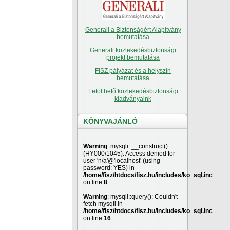
Generali a Biztonságért Alapítvány
bemutatása
Generali közlekedésbiztonsági
projekt bemutatása
FISZ pályázat és a helyszín
bemutatása
Letölthetõ közlekedésbiztonsági
kiadványaink
KÖNYVAJÁNLÓ
Warning
: mysqli::__construct():
(HY000/1045): Access denied for
user 'n/a'@'localhost' (using
password: YES) in
/home/fisz/htdocs/fisz.hu/includes/ko_sql.inc
on line
8
Warning
: mysqli::query(): Couldn't
fetch mysqli in
/home/fisz/htdocs/fisz.hu/includes/ko_sql.inc
on line
16