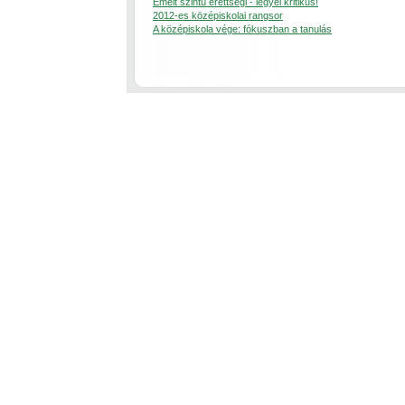
Emelt szintû érettségi - legyél kritikus!
2012-es középiskolai rangsor
A középiskola vége: fókuszban a tanulás