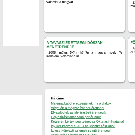
valamint a magyar ...
Z
mag
A TAVASZI ÉRETTSÉGI IDÕSZAK
FÕ
MENETRENDJE
A
ai 
2008. m?jus 5-?n, h?tf?n a magyar nyelv ?s
irodalom, valamint a m ...
Hír címe
Matematikából érettségiznek ma a diákok
Véget ért a magyar írásbeli érettségi
Elkezdõdtek az idei írásbeli érettségik
Helyesírási tanácsadó portál indult
Kétezren kértek segítséget az Oktatási Hivatalnál
Így kell kitölteni a 2013-as jelentkezési lapot!
Itt lesz kötelezõ az emelt szintû érettségi!