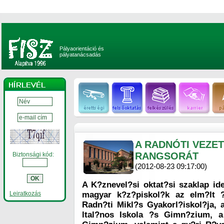
Pályaorientáció és
pályatanácsadás
A RADNÓTI VEZET
RANGSORÁT
Biztonsági kód:
(2012-08-23 09:17:00)
A K?znevel?si oktat?si szaklap ide
Leiratkozás
magyar k?z?piskol?k az elm?lt 
Radn?ti Mikl?s Gyakorl?iskol?ja,
ltal?nos Iskola ?s Gimn?zium, 