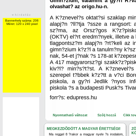
Gimn?zium, valamint a gy?ri R?va
olvashat? az origo.hu-n.
A K?znevel?s oktat?si szaklap m
Bannerhely száma: 206
alapj?n ?ll?tja ?ssze a rangsort: 
Méret: 120 x 240 pixel
sz?ma, az Orsz?gos K?z?pisko
(OKTV) el?rt eredm?nyek, illetve a 
tlagpontsz?m alapj?n ?rt?keli az i
gimn?zium k?z?l a tanulm?ny k?sz?t
nak, 54-et j?nak ?s 178-at k?zepes
A 417 magyarorsz?gi szakk?z?pisk
kiv?l? min?s?t?st. A K?znevel?s 
szerepel t?bbek k?z?tt a v?ci B
piskola, a gy?ri Jedlik ?nyos In
piskola ?s a budapesti Pusk?s Tiv
forr?s: edupress.hu
Nyomtatható változat
Szólj hozzá
Cikk to
MEGKEZDÕDÖTT A MAGYAR ÉRETTSÉGI!
Z
K
Ma reggel 8 ?rakor a magyar nyelv ?s irodalom,