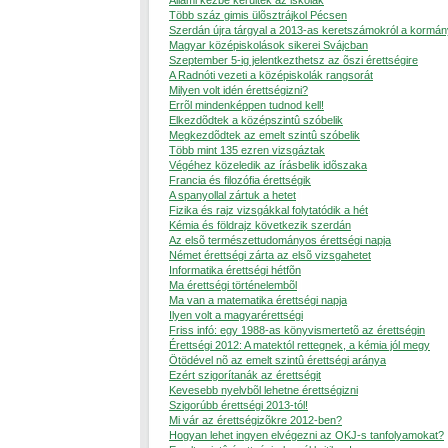
Állami kézbe kerültek az iskolák
Több száz gimis ülõsztrájkol Pécsen
Szerdán újra tárgyal a 2013-as keretszámokról a kormán
Magyar középiskolások sikerei Svájcban
Szeptember 5-ig jelentkezthetsz az õszi érettségire
A Radnóti vezeti a középiskolák rangsorát
Milyen volt idén érettségizni?
Errõl mindenképpen tudnod kell!
Elkezdõdtek a középszintû szóbelik
Megkezdõdtek az emelt szintû szóbelik
Több mint 135 ezren vizsgáztak
Végéhez közeledik az írásbelik idõszaka
Francia és filozófia érettségik
A spanyollal zártuk a hetet
Fizika és rajz vizsgákkal folytatódik a hét
Kémia és földrajz következik szerdán
Az elsõ természettudományos érettségi napja
Német érettségi zárta az elsõ vizsgahetet
Informatika érettségi hétfõn
Ma érettségi történelembõl
Ma van a matematika érettségi napja
Ilyen volt a magyarérettségi
Friss infó: egy 1988-as könyvismertetõ az érettségin
Érettségi 2012: A matektól rettegnek, a kémia jól megy
Ötödével nõ az emelt szintû érettségi aránya
Ezért szigorítanák az érettségit
Kevesebb nyelvbõl lehetne érettségizni
Szigorúbb érettségi 2013-tól!
Mi vár az érettségizõkre 2012-ben?
Hogyan lehet ingyen elvégezni az OKJ-s tanfolyamokat?