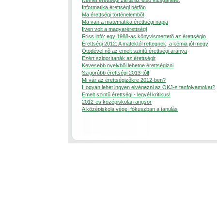
Német érettségi zárta az elsõ vizsgahetet
Informatika érettségi hétfõn
Ma érettségi történelembõl
Ma van a matematika érettségi napja
Ilyen volt a magyarérettségi
Friss infó: egy 1988-as könyvismertetõ az érettségin
Érettségi 2012: A matektól rettegnek, a kémia jól megy
Ötödével nõ az emelt szintû érettségi aránya
Ezért szigorítanák az érettségit
Kevesebb nyelvbõl lehetne érettségizni
Szigorúbb érettségi 2013-tól!
Mi vár az érettségizõkre 2012-ben?
Hogyan lehet ingyen elvégezni az OKJ-s tanfolyamokat?
Emelt szintû érettségi - legyél kritikus!
2012-es középiskolai rangsor
A középiskola vége: fókuszban a tanulás