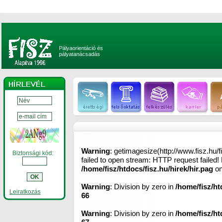
Pályaorientáció és
pályatanácsadás
Warning
: getimagesize(http://www.fisz.hu/f
Biztonsági kód:
failed to open stream: HTTP request failed
/home/fisz/htdocs/fisz.hu/hirek/hir.pag
on
Warning
: Division by zero in
/home/fisz/ht
Leiratkozás
66
Warning
: Division by zero in
/home/fisz/ht