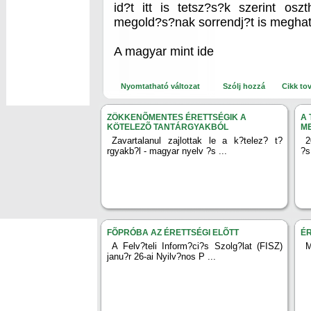
id?t itt is tetsz?s?k szerint os
megold?s?nak sorrendj?t is meghat?
A magyar mint ide
Nyomtatható változat
Szólj hozzá
Cikk to
ZÖKKENÕMENTES ÉRETTSÉGIK A
A 
KÖTELEZÕ TANTÁRGYAKBÓL
M
Zavartalanul zajlottak le a k?telez? t?
2
rgyakb?l - magyar nyelv ?s ...
?s
FÕPRÓBA AZ ÉRETTSÉGI ELÕTT
ÉR
A Felv?teli Inform?ci?s Szolg?lat (FISZ)
M
janu?r 26-ai Nyilv?nos P ...