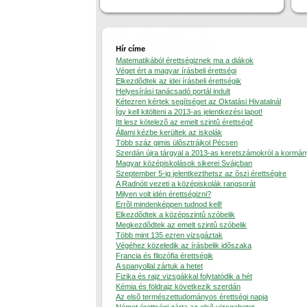
Hír címe
Matematikából érettségiznek ma a diákok
Véget ért a magyar írásbeli érettségi
Elkezdõdtek az idei írásbeli érettségik
Helyesírási tanácsadó portál indult
Kétezren kértek segítséget az Oktatási Hivatalnál
Így kell kitölteni a 2013-as jelentkezési lapot!
Itt lesz kötelezõ az emelt szintû érettségi!
Állami kézbe kerültek az iskolák
Több száz gimis ülõsztrájkol Pécsen
Szerdán újra tárgyal a 2013-as keretszámokról a kormán
Magyar középiskolások sikerei Svájcban
Szeptember 5-ig jelentkezthetsz az õszi érettségire
A Radnóti vezeti a középiskolák rangsorát
Milyen volt idén érettségizni?
Errõl mindenképpen tudnod kell!
Elkezdõdtek a középszintû szóbelik
Megkezdõdtek az emelt szintû szóbelik
Több mint 135 ezren vizsgáztak
Végéhez közeledik az írásbelik idõszaka
Francia és filozófia érettségik
A spanyollal zártuk a hetet
Fizika és rajz vizsgákkal folytatódik a hét
Kémia és földrajz következik szerdán
Az elsõ természettudományos érettségi napja