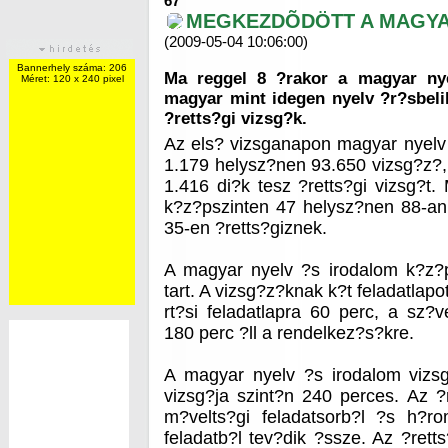
67
MEGKEZDÕDÖTT A MAGYA
(2009-05-04 10:06:00)
Bannerhely száma: 206
Ma reggel 8 ?rakor a magyar nye
Méret: 120 x 240 pixel
magyar mint idegen nyelv ?r?sbel
?retts?gi vizsg?k.
Az els? vizsganapon magyar nyelv
1.179 helysz?nen 93.650 vizsg?z?,
1.416 di?k tesz ?retts?gi vizsg?t.
k?z?pszinten 47 helysz?nen 88-an
35-en ?retts?giznek.
A magyar nyelv ?s irodalom k?z?p
tart. A vizsg?z?knak k?t feladatlap
rt?si feladatlapra 60 perc, a sz?v
180 perc ?ll a rendelkez?s?kre.
A magyar nyelv ?s irodalom vizsg
vizsg?ja szint?n 240 perces. Az ?r
m?velts?gi feladatsorb?l ?s h?r
feladatb?l tev?dik ?ssze. Az ?rett