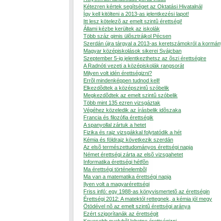
Kétezren kértek segítséget az Oktatási Hivatalnál
Így kell kitölteni a 2013-as jelentkezési lapot!
Itt lesz kötelezõ az emelt szintû érettségi!
Állami kézbe kerültek az iskolák
Több száz gimis ülõsztrájkol Pécsen
Szerdán újra tárgyal a 2013-as keretszámokról a kormán
Magyar középiskolások sikerei Svájcban
Szeptember 5-ig jelentkezthetsz az õszi érettségire
A Radnóti vezeti a középiskolák rangsorát
Milyen volt idén érettségizni?
Errõl mindenképpen tudnod kell!
Elkezdõdtek a középszintû szóbelik
Megkezdõdtek az emelt szintû szóbelik
Több mint 135 ezren vizsgáztak
Végéhez közeledik az írásbelik idõszaka
Francia és filozófia érettségik
A spanyollal zártuk a hetet
Fizika és rajz vizsgákkal folytatódik a hét
Kémia és földrajz következik szerdán
Az elsõ természettudományos érettségi napja
Német érettségi zárta az elsõ vizsgahetet
Informatika érettségi hétfõn
Ma érettségi történelembõl
Ma van a matematika érettségi napja
Ilyen volt a magyarérettségi
Friss infó: egy 1988-as könyvismertetõ az érettségin
Érettségi 2012: A matektól rettegnek, a kémia jól megy
Ötödével nõ az emelt szintû érettségi aránya
Ezért szigorítanák az érettségit