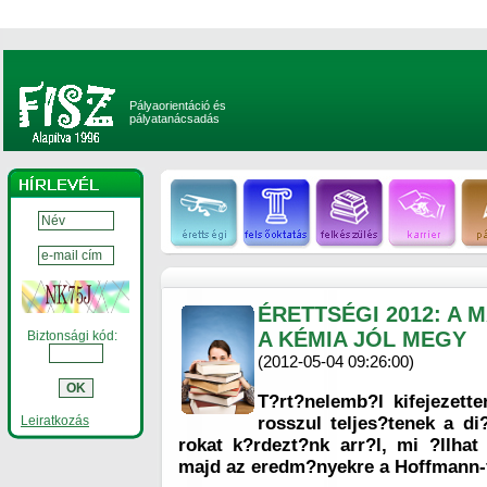
Pályaorientáció és
pályatanácsadás
ÉRETTSÉGI 2012: A
A KÉMIA JÓL MEGY
Biztonsági kód:
(2012-05-04 09:26:00)
T?rt?nelemb?l kifejezette
Leiratkozás
rosszul teljes?tenek a di
rokat k?rdezt?nk arr?l, mi ?llha
majd az eredm?nyekre a Hoffmann-f