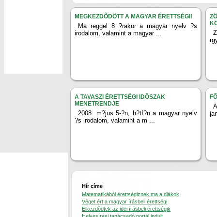
MEGKEZDÕDÖTT A MAGYAR ÉRETTSÉGI!
Z
K
Ma reggel 8 ?rakor a magyar nyelv ?s
Z
irodalom, valamint a magyar ...
rg
A TAVASZI ÉRETTSÉGI IDÕSZAK
FÕ
MENETRENDJE
A
2008. m?jus 5-?n, h?tf?n a magyar nyelv
ja
?s irodalom, valamint a m ...
Hír címe
Matematikából érettségiznek ma a diákok
Véget ért a magyar írásbeli érettségi
Elkezdõdtek az idei írásbeli érettségik
Helyesírási tanácsadó portál indult