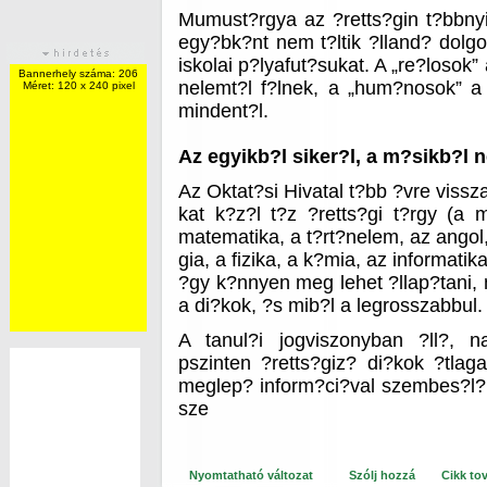
Mumust?rgya az ?retts?gin t?bbny
egy?bk?nt nem t?ltik ?lland? dolgo
iskolai p?lyafut?sukat. A „re?losok”
Bannerhely száma: 206
nelemt?l f?lnek, a „hum?nosok” a 
Méret: 120 x 240 pixel
mindent?l.
Az egyikb?l siker?l, a m?sikb?l 
Az Oktat?si Hivatal t?bb ?vre vissz
kat k?z?l t?z ?retts?gi t?rgy (a
matematika, a t?rt?nelem, az angol, 
gia, a fizika, a k?mia, az informatik
?gy k?nnyen meg lehet ?llap?tani, 
a di?kok, ?s mib?l a legrosszabbul.
A tanul?i jogviszonyban ?ll?, n
pszinten ?retts?giz? di?kok ?tlag
meglep? inform?ci?val szembes?l?
sze
Nyomtatható változat
Szólj hozzá
Cikk to