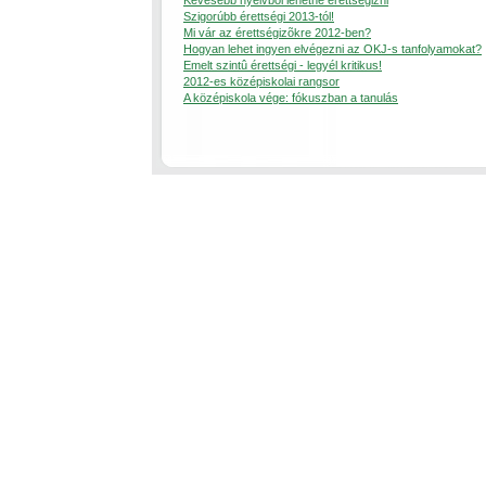
Kevesebb nyelvbõl lehetne érettségizni
Szigorúbb érettségi 2013-tól!
Mi vár az érettségizõkre 2012-ben?
Hogyan lehet ingyen elvégezni az OKJ-s tanfolyamokat?
Emelt szintû érettségi - legyél kritikus!
2012-es középiskolai rangsor
A középiskola vége: fókuszban a tanulás