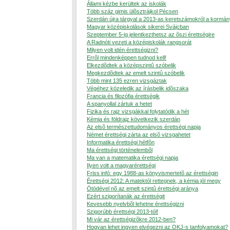
Állami kézbe kerültek az iskolák
Több száz gimis ülõsztrájkol Pécsen
Szerdán újra tárgyal a 2013-as keretszámokról a kormán
Magyar középiskolások sikerei Svájcban
Szeptember 5-ig jelentkezthetsz az õszi érettségire
A Radnóti vezeti a középiskolák rangsorát
Milyen volt idén érettségizni?
Errõl mindenképpen tudnod kell!
Elkezdõdtek a középszintû szóbelik
Megkezdõdtek az emelt szintû szóbelik
Több mint 135 ezren vizsgáztak
Végéhez közeledik az írásbelik idõszaka
Francia és filozófia érettségik
A spanyollal zártuk a hetet
Fizika és rajz vizsgákkal folytatódik a hét
Kémia és földrajz következik szerdán
Az elsõ természettudományos érettségi napja
Német érettségi zárta az elsõ vizsgahetet
Informatika érettségi hétfõn
Ma érettségi történelembõl
Ma van a matematika érettségi napja
Ilyen volt a magyarérettségi
Friss infó: egy 1988-as könyvismertetõ az érettségin
Érettségi 2012: A matektól rettegnek, a kémia jól megy
Ötödével nõ az emelt szintû érettségi aránya
Ezért szigorítanák az érettségit
Kevesebb nyelvbõl lehetne érettségizni
Szigorúbb érettségi 2013-tól!
Mi vár az érettségizõkre 2012-ben?
Hogyan lehet ingyen elvégezni az OKJ-s tanfolyamokat?