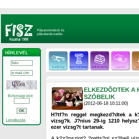
Pályaorientáció és
pályatanácsadás
ELKEZDÕDTEK A 
SZÓBELIK
Biztonsági kód:
(2012-06-18 10:11:00)
H?tf?n reggel megkezd?dtek a k?
Leiratkozás
vizsg?k. J?nius 29-ig 1210 hely
ezer vizsg?t tartanak.
A k?z?pszint? ?retts?gi sz?beli viz