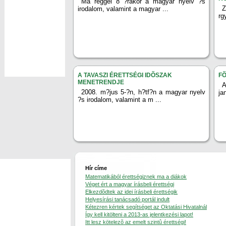
Ma reggel 8 ?rakor a magyar nyelv ?s
Z
irodalom, valamint a magyar ...
rg
A TAVASZI ÉRETTSÉGI IDÕSZAK
FÕ
MENETRENDJE
A
2008. m?jus 5-?n, h?tf?n a magyar nyelv
ja
?s irodalom, valamint a m ...
Hír címe
Matematikából érettségiznek ma a diákok
Véget ért a magyar írásbeli érettségi
Elkezdõdtek az idei írásbeli érettségik
Helyesírási tanácsadó portál indult
Kétezren kértek segítséget az Oktatási Hivatalnál
Így kell kitölteni a 2013-as jelentkezési lapot!
Itt lesz kötelezõ az emelt szintû érettségi!