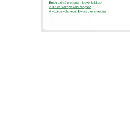
Emelt szintû érettségi - legyél kritikus!
2012-es középiskolai rangsor
A középiskola vége: fókuszban a tanulás