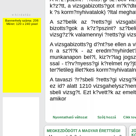
k?z?tt, a vizsgabizotts?got m?k?dt
k ?s korm?nyhivatalok) ?ltal megha
Bannerhely száma: 206
A sz?belik az ?retts?gi vizsgabi
Méret: 120 x 240 pixel
bizotts?gok a k?z?pszint? sz?bel
vizsg?z?k valamennyi ?retts?gi vi
A vizsgabizotts?g d?nt?se ellen a vi
n a sz?l?k - az eredm?nyhirdet?
munkanapon bel?l, kiz?r?lag jogsz
ssal - t?rv?nyess?gi k?relmet ny?jt
ter?letileg illet?kes korm?nyhivata
A tavaszi ?r?sbeli ?retts?gi vizsg
ez id? alatt 1210 vizsgahelysz?nen
sbeli vizsg?t. Ezt k?vett?k az emelt
amikor
Nyomtatható változat
Szólj hozzá
Cikk to
MEGKEZDÕDÖTT A MAGYAR ÉRETTSÉGI!
Z
K