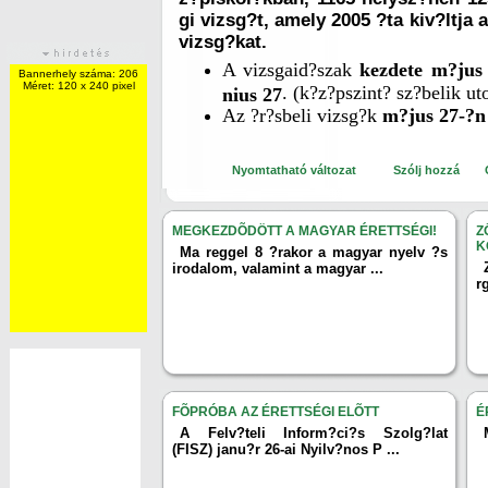
gi vizsg?t, amely 2005 ?ta kiv?ltja a
vizsg?kat.
A
vizsgaid?szak
kezdete m?jus 
Bannerhely száma: 206
Méret: 120 x 240 pixel
. (k?z?pszint? sz?belik ut
nius 27
Az ?r?sbeli vizsg?k
m?jus 27-?n
Nyomtatható változat
Szólj hozzá
MEGKEZDÕDÖTT A MAGYAR ÉRETTSÉGI!
Z
K
Ma reggel 8 ?rakor a magyar nyelv ?s
irodalom, valamint a magyar ...
r
FÕPRÓBA AZ ÉRETTSÉGI ELÕTT
É
A Felv?teli Inform?ci?s Szolg?lat
(FISZ) janu?r 26-ai Nyilv?nos P ...