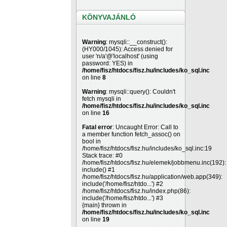
KÖNYVAJÁNLÓ
Warning
: mysqli::__construct():
(HY000/1045): Access denied for
user 'n/a'@'localhost' (using
password: YES) in
/home/fisz/htdocs/fisz.hu/includes/ko_sql.inc
on line
8
Warning
: mysqli::query(): Couldn't
fetch mysqli in
/home/fisz/htdocs/fisz.hu/includes/ko_sql.inc
on line
16
Fatal error
: Uncaught Error: Call to
a member function fetch_assoc() on
bool in
/home/fisz/htdocs/fisz.hu/includes/ko_sql.inc:19
Stack trace: #0
/home/fisz/htdocs/fisz.hu/elemek/jobbmenu.inc(192):
include() #1
/home/fisz/htdocs/fisz.hu/application/web.app(349):
include('/home/fisz/htdo...') #2
/home/fisz/htdocs/fisz.hu/index.php(86):
include('/home/fisz/htdo...') #3
{main} thrown in
/home/fisz/htdocs/fisz.hu/includes/ko_sql.inc
on line
19