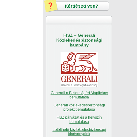
FISZ – Generali
Közlekedésbiztonsági
kampány
Generali a Biztonságért Alapítvány
bemutatása
Generali közlekedésbiztonsági
projekt bemutatása
FISZ pályázat és a helyszín
bemutatása
Letölthetõ közlekedésbiztonsági
kiadványaink