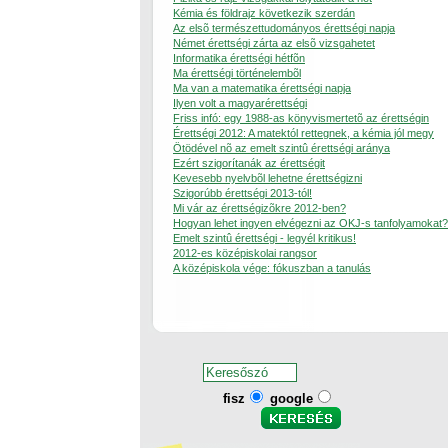
Kémia és földrajz következik szerdán
Az elsõ természettudományos érettségi napja
Német érettségi zárta az elsõ vizsgahetet
Informatika érettségi hétfõn
Ma érettségi történelembõl
Ma van a matematika érettségi napja
Ilyen volt a magyarérettségi
Friss infó: egy 1988-as könyvismertetõ az érettségin
Érettségi 2012: A matektól rettegnek, a kémia jól megy
Ötödével nõ az emelt szintû érettségi aránya
Ezért szigorítanák az érettségit
Kevesebb nyelvbõl lehetne érettségizni
Szigorúbb érettségi 2013-tól!
Mi vár az érettségizõkre 2012-ben?
Hogyan lehet ingyen elvégezni az OKJ-s tanfolyamokat?
Emelt szintû érettségi - legyél kritikus!
2012-es középiskolai rangsor
A középiskola vége: fókuszban a tanulás
fisz
google