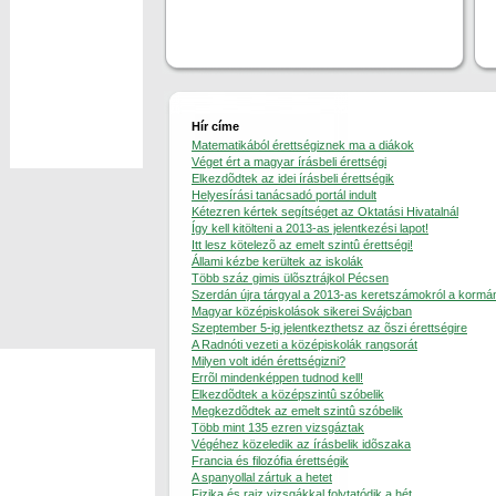
Hír címe
Matematikából érettségiznek ma a diákok
Véget ért a magyar írásbeli érettségi
Elkezdõdtek az idei írásbeli érettségik
Helyesírási tanácsadó portál indult
Kétezren kértek segítséget az Oktatási Hivatalnál
Így kell kitölteni a 2013-as jelentkezési lapot!
Itt lesz kötelezõ az emelt szintû érettségi!
Állami kézbe kerültek az iskolák
Több száz gimis ülõsztrájkol Pécsen
Szerdán újra tárgyal a 2013-as keretszámokról a kormá
Magyar középiskolások sikerei Svájcban
Szeptember 5-ig jelentkezthetsz az õszi érettségire
A Radnóti vezeti a középiskolák rangsorát
Milyen volt idén érettségizni?
Errõl mindenképpen tudnod kell!
Elkezdõdtek a középszintû szóbelik
Megkezdõdtek az emelt szintû szóbelik
Több mint 135 ezren vizsgáztak
Végéhez közeledik az írásbelik idõszaka
Francia és filozófia érettségik
A spanyollal zártuk a hetet
Fizika és rajz vizsgákkal folytatódik a hét