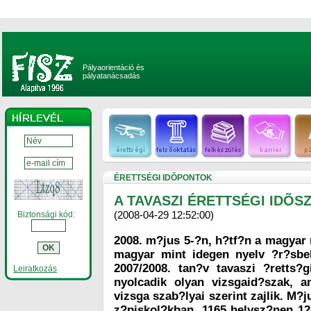
Pályaorientáció és
pályatanácsadás
ÉRETTSÉGI IDÕPONTOK
A TAVASZI ÉRETTSÉGI IDÕ
(2008-04-29 12:52:00)
Biztonsági kód:
2008. m?jus 5-?n, h?tf?n a magyar 
magyar mint idegen nyelv ?r?sbe
2007/2008. tan?v tavaszi ?retts?
Leiratkozás
nyolcadik olyan vizsgaid?szak, a
vizsga szab?lyai szerint zajlik. M?j
z?piskol?kban, 1165 helysz?nen 125