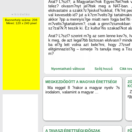
Arat? L?szl?, a Magyartan?rok Egyes?let?nek ve
telez? olvasm?nyt jel?ltek meg a NAT-ban. 
elolvastatni a szakk?z?piskol?sokkal, f?k?nt pe
val kevesebb id? jut a k?zm?velts?gi tartalmak
akkor ?pp a mennyis?ge miatt nem fogja bet?lti
Bannerhely száma: 206
Méret: 120 x 240 pixel
m?velts?gtartalomm?, csak a gimn?ziumokban ta
sz?zal?k?t teszik ki. Ez kultur?lis szakad?kot ala
Arat? L?szl? szerint m?g az sem lenne kev?s, h
k meg, de azt legal?bb biztosan elolvasn? minde
ba el?g lett volna azt bele?rni, hogy J?zsef 
elitgimnazist?ig – ismerje ?s tanulja meg a T
m?
Nyomtatható változat
Szólj hozzá
Cikk to
MEGKEZDÕDÖTT A MAGYAR ÉRETTSÉGI!
Z
K
Ma reggel 8 ?rakor a magyar nyelv ?s
Z
irodalom, valamint a magyar ...
rg
A TAVASZI ÉRETTSÉGI IDÕSZAK
FÕ