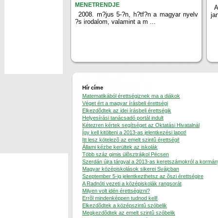
MENETRENDJE
A
2008. m?jus 5-?n, h?tf?n a magyar nyelv
ja
?s irodalom, valamint a m ...
Hír címe
Matematikából érettségiznek ma a diákok
Véget ért a magyar írásbeli érettségi
Elkezdõdtek az idei írásbeli érettségik
Helyesírási tanácsadó portál indult
Kétezren kértek segítséget az Oktatási Hivatalnál
Így kell kitölteni a 2013-as jelentkezési lapot!
Itt lesz kötelezõ az emelt szintû érettségi!
Állami kézbe kerültek az iskolák
Több száz gimis ülõsztrájkol Pécsen
Szerdán újra tárgyal a 2013-as keretszámokról a kormán
Magyar középiskolások sikerei Svájcban
Szeptember 5-ig jelentkezthetsz az õszi érettségire
A Radnóti vezeti a középiskolák rangsorát
Milyen volt idén érettségizni?
Errõl mindenképpen tudnod kell!
Elkezdõdtek a középszintû szóbelik
Megkezdõdtek az emelt szintû szóbelik