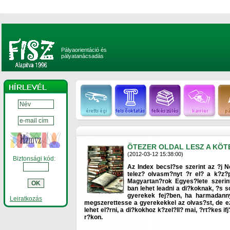
Pályaorientáció és
pályatanácsadás
ÖTEZER OLDAL LESZ A KÖ
(2012-03-12 15:38:00)
Biztonsági kód:
Az Index becsl?se szerint az ?j N
telez? olvasm?nyt ?r el? a k?z?p
Magyartan?rok Egyes?lete szeri
ban lehet leadni a di?koknak, ?s
gyerekek fej?ben, ha harmadanny
Leiratkozás
megszerettesse a gyerekekkel az olvas?st, de e
lehet el?rni, a di?kokhoz k?zel?ll? mai, ?rt?kes if
r?kon.