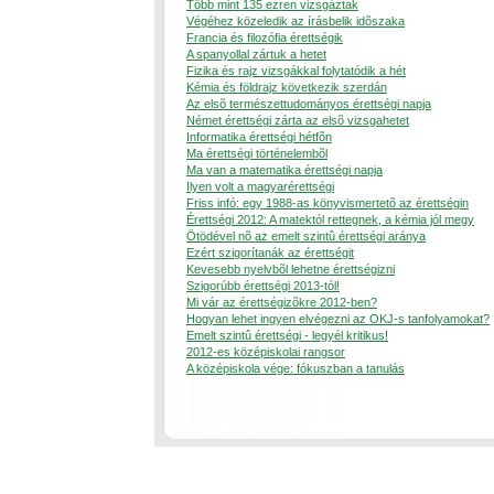
Több mint 135 ezren vizsgáztak
Végéhez közeledik az írásbelik idõszaka
Francia és filozófia érettségik
A spanyollal zártuk a hetet
Fizika és rajz vizsgákkal folytatódik a hét
Kémia és földrajz következik szerdán
Az elsõ természettudományos érettségi napja
Német érettségi zárta az elsõ vizsgahetet
Informatika érettségi hétfõn
Ma érettségi történelembõl
Ma van a matematika érettségi napja
Ilyen volt a magyarérettségi
Friss infó: egy 1988-as könyvismertetõ az érettségin
Érettségi 2012: A matektól rettegnek, a kémia jól megy
Ötödével nõ az emelt szintû érettségi aránya
Ezért szigorítanák az érettségit
Kevesebb nyelvbõl lehetne érettségizni
Szigorúbb érettségi 2013-tól!
Mi vár az érettségizõkre 2012-ben?
Hogyan lehet ingyen elvégezni az OKJ-s tanfolyamokat?
Emelt szintû érettségi - legyél kritikus!
2012-es középiskolai rangsor
A középiskola vége: fókuszban a tanulás