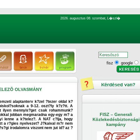
2026. augusztus 08. szombat, L�szl�
fisz
google
TELEZÕ OLVASMÁNY
emzeti alaptanterv k?zel ?tezer oldal k?
iskol?soknak a 9-12. oszt?ly k?z?tt. A
nt ilyen mennyis?get csak rohammunk?
FISZ – Generali
 sokkal jobban megmaradna egy-egy m? a
i lenne a k?telez?. A NAT c?lja, hogy
Közlekedésbiztonsági
zt a r?gies nyelvezet? J?kaival m?r nem
kampány
j?s?gi irodalomra viszont nem jut id? az ?