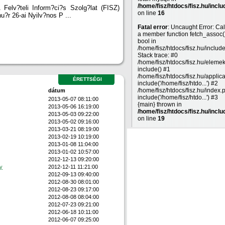
/home/fisz/htdocs/fisz.hu/inclu
 Felv?teli Inform?ci?s Szolg?lat (FISZ)
on line
16
nu?r 26-ai Nyilv?nos P ...
Fatal error
: Uncaught Error: Cal
a member function fetch_assoc(
bool in
/home/fisz/htdocs/fisz.hu/includ
Stack trace: #0
/home/fisz/htdocs/fisz.hu/eleme
include() #1
/home/fisz/htdocs/fisz.hu/applic
ÉRETTSÉGI
include('/home/fisz/htdo...') #2
/home/fisz/htdocs/fisz.hu/index.
dátum
include('/home/fisz/htdo...') #3
2013-05-07 08:11:00
{main} thrown in
2013-05-06 16:19:00
/home/fisz/htdocs/fisz.hu/inclu
2013-05-03 09:22:00
on line
19
2013-05-02 09:16:00
2013-03-21 08:19:00
2013-02-19 10:19:00
2013-01-08 11:04:00
2013-01-02 10:57:00
2012-12-13 09:20:00
y
2012-12-11 11:21:00
2012-09-13 09:40:00
2012-08-30 08:01:00
2012-08-23 09:17:00
2012-08-08 08:04:00
2012-07-23 09:21:00
2012-06-18 10:11:00
2012-06-07 09:25:00