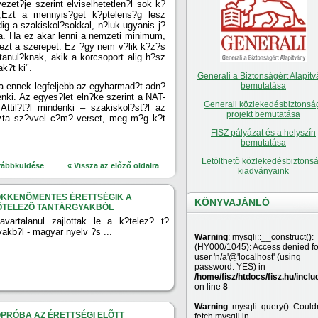
zet?je szerint elviselhetetlen?l sok k?
„Ezt a mennyis?get k?ptelens?g lesz
dig a szakiskol?sokkal, n?luk ugyanis j?
ra. Ha ez akar lenni a nemzeti minimum,
 ezt a szerepet. Ez ?gy nem v?lik k?z?s
nul?knak, akik a korcsoport alig h?sz
k?t ki".
Generali a Biztonságért Alapítv
a ennek legfeljebb az egyharmad?t adn?
bemutatása
nki. Az egyes?let eln?ke szerint a NAT-
Generali közlekedésbiztonsá
Attil?t?l mindenki – szakiskol?st?l az
projekt bemutatása
iszta sz?vvel c?m? verset, meg m?g k?t
FISZ pályázat és a helyszín
bemutatása
Letölthetõ közlekedésbiztonsá
vábbküldése
« Vissza az előző oldalra
kiadványaink
ÖKKENÕMENTES ÉRETTSÉGIK A
KÖNYVAJÁNLÓ
ÖTELEZÕ TANTÁRGYAKBÓL
avartalanul zajlottak le a k?telez? t?
yakb?l - magyar nyelv ?s ...
Warning
: mysqli::__construct():
(HY000/1045): Access denied fo
user 'n/a'@'localhost' (using
password: YES) in
/home/fisz/htdocs/fisz.hu/inclu
on line
8
Warning
: mysqli::query(): Couldn
PRÓBA AZ ÉRETTSÉGI ELÕTT
fetch mysqli in