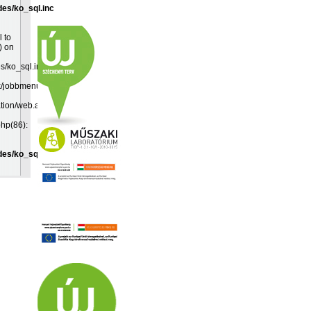
des/ko_sql.inc
l to
) on
es/ko_sql.inc:19
k/jobbmenu.inc(192):
ation/web.app(349):
php(86):
des/ko_sql.inc