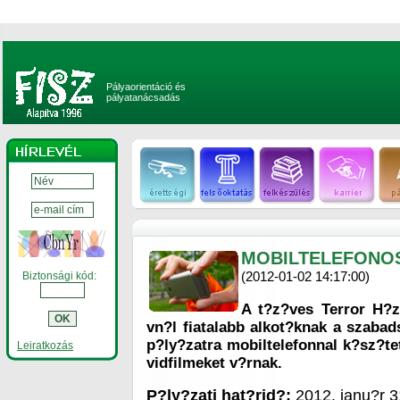
Pályaorientáció és
pályatanácsadás
MOBILTELEFONOS
(2012-01-02 14:17:00)
Biztonsági kód:
A t?z?ves Terror H?z
vn?l fiatalabb alkot?knak a szabad
p?ly?zatra mobiltelefonnal k?sz?te
Leiratkozás
vidfilmeket v?rnak.
P?ly?zati hat?rid?:
2012. janu?r 3