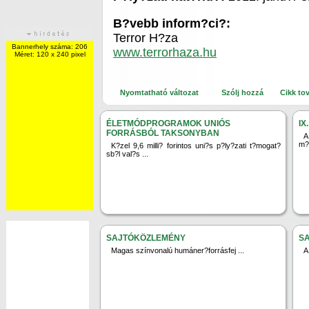
B?vebb inform?ci?:
Terror H?za
Bannerhely száma: 206
www.terrorhaza.hu
Méret: 120 x 240 pixel
Nyomtatható változat
Szólj hozzá
Cikk to
ÉLETMÓDPROGRAMOK UNIÓS
IX
FORRÁSBÓL TAKSONYBAN
A
m?r
K?zel 9,6 milli? forintos uni?s p?ly?zati t?mogat?
sb?l val?s ...
SAJTÓKÖZLEMÉNY
S
Magas színvonalú humáner?forrásfej ...
A