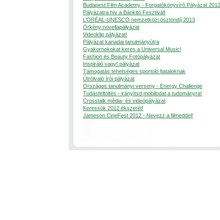
Budapest Film Academy - Forgatókönyvíró Pályázat 201
Pályázatra hív a Bánkitó Fesztivál!
L’ORÉAL-UNESCO nemzetközi ösztöndíj 2013
Örkény novellapályázat
Videoklip pályázat!
Pályázat kanadai tanulmányútra
Gyakornokokat keres a Universal Music!
Fashion és Beauty Fotópályázat
Inspiráló vagy! pályázat
Támogatás tehetséges sportoló fiataloknak
Útrólvaló írói pályázat
Országos tanulmányi verseny - Energy Challenge
Tudásfeltöltés - irányítsd mobilodat a tudományra!
Crosstalk média- és videópályázat
Keressük 2012 ékszerét!
Jameson CineFest 2012 - Nevezz a filmeddel!