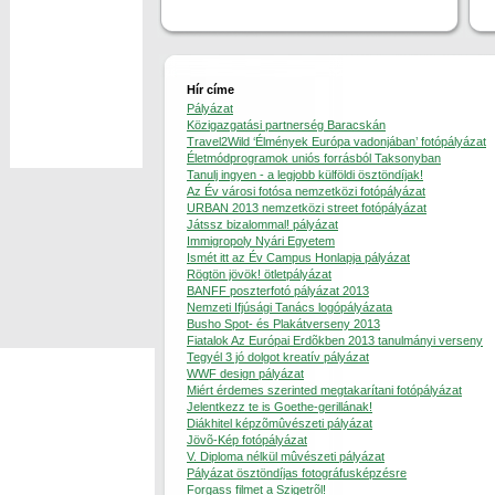
Hír címe
Pályázat
Közigazgatási partnerség Baracskán
Travel2Wild ‘Élmények Európa vadonjában’ fotópályázat
Életmódprogramok uniós forrásból Taksonyban
Tanulj ingyen - a legjobb külföldi ösztöndíjak!
Az Év városi fotósa nemzetközi fotópályázat
URBAN 2013 nemzetközi street fotópályázat
Játssz bizalommal! pályázat
Immigropoly Nyári Egyetem
Ismét itt az Év Campus Honlapja pályázat
Rögtön jövök! ötletpályázat
BANFF poszterfotó pályázat 2013
Nemzeti Ifjúsági Tanács logópályázata
Busho Spot- és Plakátverseny 2013
Fiatalok Az Európai Erdõkben 2013 tanulmányi verseny
Tegyél 3 jó dolgot kreatív pályázat
WWF design pályázat
Miért érdemes szerinted megtakarítani fotópályázat
Jelentkezz te is Goethe-gerillának!
Diákhitel képzõmûvészeti pályázat
Jövõ-Kép fotópályázat
V. Diploma nélkül mûvészeti pályázat
Pályázat ösztöndíjas fotográfusképzésre
Forgass filmet a Szigetrõl!