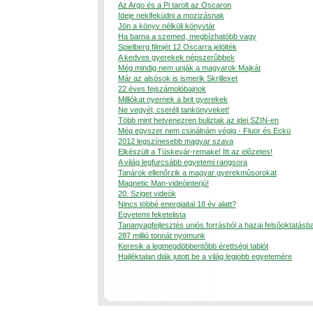
Az Argo és a Pi tarolt az Oscaron
Ideje nekifeküdni a mozizásnak
Jön a könyv nélküli könyvtár
Ha barna a szemed, megbízhatóbb vagy
Spielberg filmjét 12 Oscarra jelölték
A kedves gyerekek népszerûbbek
Még mindig nem unják a magyarok Majkát
Már az alsósok is ismerik Skrillexet
22 éves fejszámolóbajnok
Milliókat nyernek a brit gyerekek
Ne vegyél, cserélj tankönyveket!
Több mint hetvenezren buliztak az idei SZIN-en
Még egyszer nem csinálnám végig - Fluor és Eckü
2012 legszínesebb magyar szava
Elkészült a Tüskevár-remake! Itt az elõzetes!
A világ legfurcsább egyetemi rangsora
Tanárok ellenõrzik a magyar gyerekmûsorokat
Magnetic Man-videóinterjú!
20. Sziget videók
Nincs többé energiaital 18 év alatt?
Egyetemi feketelista
Tananyagfejlesztés uniós forrásból a hazai felsõoktatásb
287 millió tonnát nyomunk
Keresik a legmegdöbbentõbb érettségi tablót
Hajléktalan diák jutott be a világ legjobb egyetemére