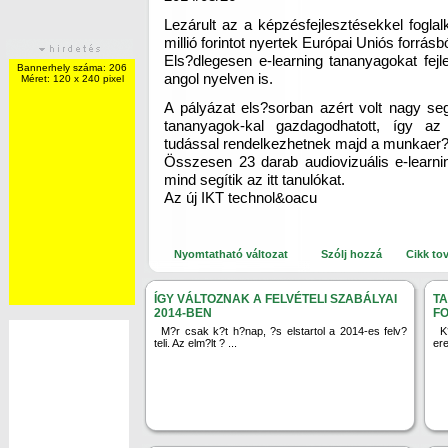
Lezárult az a képzésfejlesztésekkel fogla
millió forintot nyertek Európai Uniós forrás
Els?dlegesen e-learning tananyagokat fejl
Bannerhely száma: 206
angol nyelven is.
Méret: 120 x 240 pixel
A pályázat els?sorban azért volt nagy seg
tananyagok-kal gazdagodhatott, így az
tudással rendelkezhetnek majd a munkaer?
Összesen 23 darab audiovizuális e-learnin
mind segítik az itt tanulókat.
Az új IKT technol&oacu
Nyomtatható változat
Szólj hozzá
Cikk to
ÍGY VÁLTOZNAK A FELVÉTELI SZABÁLYAI
T
2014-BEN
F
M?r csak k?t h?nap, ?s elstartol a 2014-es felv?
K
teli. Az elm?lt ? ...
er