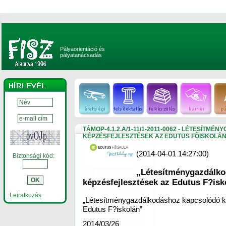
Pályaorientáció és
pályatanácsadás
TÁMOP-4.1.2.A/1-11/1-2011-0062 - LÉTESÍT
KÉPZÉSFEJLESZTÉSEK AZ EDUTUS FÕISKOLÁ
(2014-04-01 14:27:00)
Biztonsági kód:
„Létesítménygazd
képzésfejlesztések az Edutus F?is
Leiratkozás
„Létesítménygazdálkodáshoz kapcsolódó k
Edutus F?iskolán”
2014/03/26