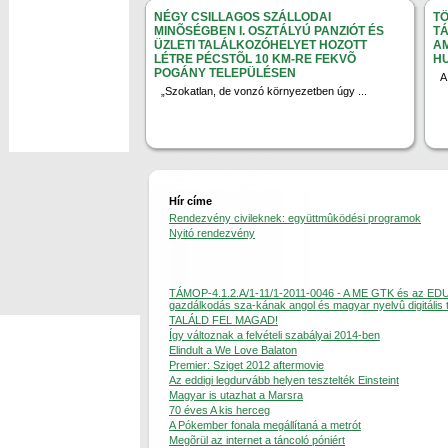
NÉGY CSILLAGOS SZÁLLODAI
TÖ
MINÕSÉGBEN I. OSZTÁLYÚ PANZIÓT ÉS
TÁ
ÜZLETI TALÁLKOZÓHELYET HOZOTT
AM
LÉTRE PÉCSTÕL 10 KM-RE FEKVÕ
H
POGÁNY TELEPÜLÉSEN
A
„Szokatlan, de vonzó környezetben úgy ...
Hír címe
Rendezvény civileknek: együttmûködési programok
Nyitó rendezvény
TÁMOP-4.1.2.A/1-11/1-2011-0046 - A ME GTK és az ED
gazdálkodás sza-kának angol és magyar nyelvû digitális 
TALÁLD FEL MAGAD!
Így változnak a felvételi szabályai 2014-ben
Elindult a We Love Balaton
Premier: Sziget 2012 aftermovie
Az eddigi legdurvább helyen tesztelték Einsteint
Magyar is utazhat a Marsra
70 éves A kis herceg
A Pókember fonala megállítaná a metrót
Megõrül az internet a táncoló póniért