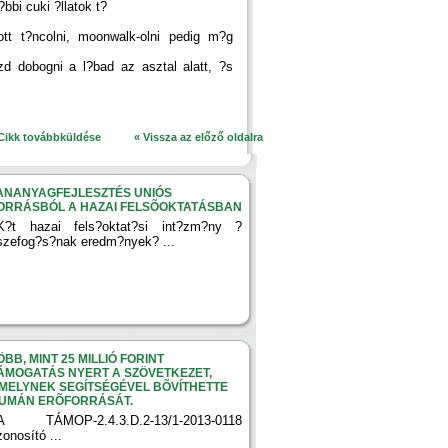
bbi cuki ?llatok t?
tt t?ncolni, moonwalk-olni pedig m?g
zd dobogni a l?bad az asztal alatt, ?s
Cikk továbbküldése
« Vissza az előző oldalra
ANANYAGFEJLESZTÉS UNIÓS
ORRÁSBÓL A HAZAI FELSÕOKTATÁSBAN
K?t hazai fels?oktat?si int?zm?ny ?
szefog?s?nak eredm?nyek? ...
ÖBB, MINT 25 MILLIÓ FORINT
ÁMOGATÁS NYERT A SZÖVETKEZET,
MELYNEK SEGÍTSÉGÉVEL BÕVÍTHETTE
UMÁN ERÕFORRÁSÁT.
A TÁMOP-2.4.3.D.2-13/1-2013-0118
zonosító ...