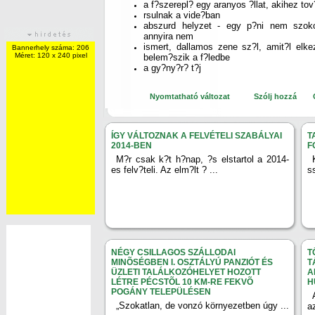
a f?szerepl? egy aranyos ?llat, akihez tov?
rsulnak a vide?ban
abszurd helyzet - egy p?ni nem szoko
annyira nem
ismert, dallamos zene sz?l, amit?l elke
Bannerhely száma: 206
Méret: 120 x 240 pixel
belem?szik a f?ledbe
a gy?ny?r? t?j
Nyomtatható változat
Szólj hozzá
ÍGY VÁLTOZNAK A FELVÉTELI SZABÁLYAI
T
2014-BEN
F
M?r csak k?t h?nap, ?s elstartol a 2014-
es felv?teli. Az elm?lt ? ...
s
NÉGY CSILLAGOS SZÁLLODAI
T
MINÕSÉGBEN I. OSZTÁLYÚ PANZIÓT ÉS
T
ÜZLETI TALÁLKOZÓHELYET HOZOTT
A
LÉTRE PÉCSTÕL 10 KM-RE FEKVÕ
H
POGÁNY TELEPÜLÉSEN
„Szokatlan, de vonzó környezetben úgy ...
a