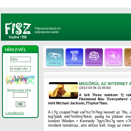
Pályaorientáció és
pályatanácsadás
MEGÕRÜL AZ INTERNET 
(2013-03-06 10:39:00)
Biztonsági kód:
A brit Three telekom ?j re
Fleetwood Mac 'Everywhere' 
mint Michael Jackson, f?nykor?ban.
A c?g csapat?nak val?sz?n?leg leesett az ?lla, ami
Leiratkozás
leg?jabb rekl?mfilmj?kkel, pedig ha jobban me
londoni Wieden + Kennedy ?gyn?ks?g nem v?let
mindent tartalmaz, ami ahhoz kell, hogy az inter