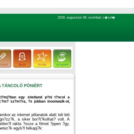
2026. augusztus 08. szombat, L�szl�
A TÁNCOLÓ PÓNIÉRT
kl?mj?ban egy shetland p?ni t?ncol a
c?m? sz?m?ra, ?s jobban moonwalk-ol,
kor az internet pillanatok alatt teli lett
gn?zz?k, a siker bor?t?kolhat? volt. A
len?l rakta ?ssze a filmet ?ppen ?gy,
netez?k egyb?l felkapj?k: