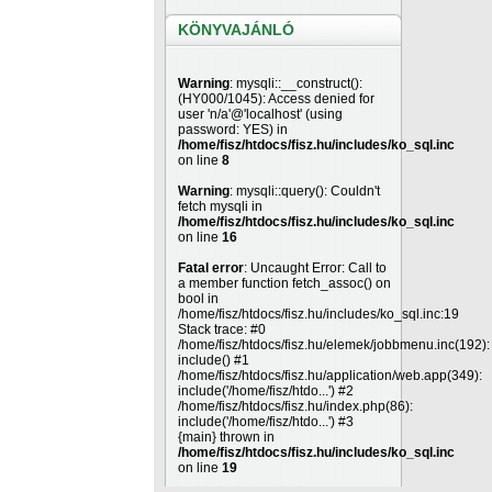
KÖNYVAJÁNLÓ
Warning
: mysqli::__construct():
(HY000/1045): Access denied for
user 'n/a'@'localhost' (using
password: YES) in
/home/fisz/htdocs/fisz.hu/includes/ko_sql.inc
on line
8
Warning
: mysqli::query(): Couldn't
fetch mysqli in
/home/fisz/htdocs/fisz.hu/includes/ko_sql.inc
on line
16
Fatal error
: Uncaught Error: Call to
a member function fetch_assoc() on
bool in
/home/fisz/htdocs/fisz.hu/includes/ko_sql.inc:19
Stack trace: #0
/home/fisz/htdocs/fisz.hu/elemek/jobbmenu.inc(192):
include() #1
/home/fisz/htdocs/fisz.hu/application/web.app(349):
include('/home/fisz/htdo...') #2
/home/fisz/htdocs/fisz.hu/index.php(86):
include('/home/fisz/htdo...') #3
{main} thrown in
/home/fisz/htdocs/fisz.hu/includes/ko_sql.inc
on line
19