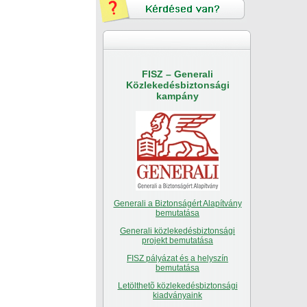
FISZ – Generali
Közlekedésbiztonsági
kampány
Generali a Biztonságért Alapítvány
bemutatása
Generali közlekedésbiztonsági
projekt bemutatása
FISZ pályázat és a helyszín
bemutatása
Letölthetõ közlekedésbiztonsági
kiadványaink