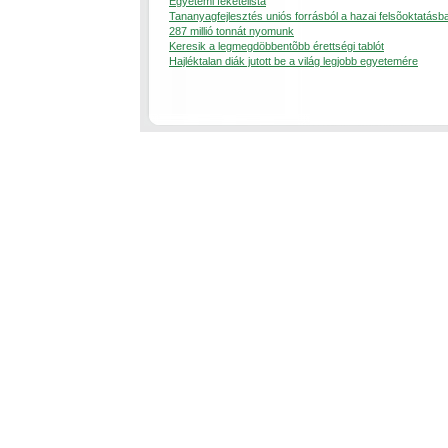
Egyetemi feketelista
Tananyagfejlesztés uniós forrásból a hazai felsõoktatásb
287 millió tonnát nyomunk
Keresik a legmegdöbbentõbb érettségi tablót
Hajléktalan diák jutott be a világ legjobb egyetemére