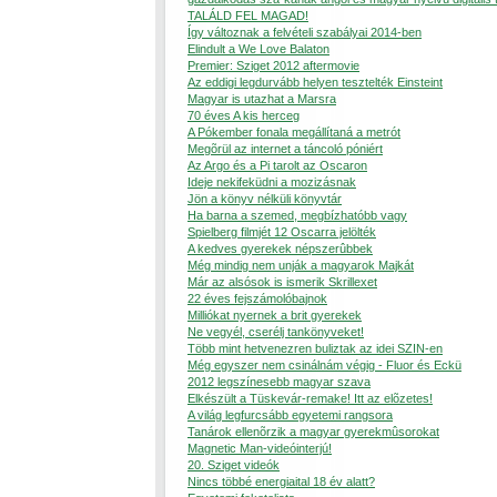
TALÁLD FEL MAGAD!
Így változnak a felvételi szabályai 2014-ben
Elindult a We Love Balaton
Premier: Sziget 2012 aftermovie
Az eddigi legdurvább helyen tesztelték Einsteint
Magyar is utazhat a Marsra
70 éves A kis herceg
A Pókember fonala megállítaná a metrót
Megõrül az internet a táncoló póniért
Az Argo és a Pi tarolt az Oscaron
Ideje nekifeküdni a mozizásnak
Jön a könyv nélküli könyvtár
Ha barna a szemed, megbízhatóbb vagy
Spielberg filmjét 12 Oscarra jelölték
A kedves gyerekek népszerûbbek
Még mindig nem unják a magyarok Majkát
Már az alsósok is ismerik Skrillexet
22 éves fejszámolóbajnok
Milliókat nyernek a brit gyerekek
Ne vegyél, cserélj tankönyveket!
Több mint hetvenezren buliztak az idei SZIN-en
Még egyszer nem csinálnám végig - Fluor és Eckü
2012 legszínesebb magyar szava
Elkészült a Tüskevár-remake! Itt az elõzetes!
A világ legfurcsább egyetemi rangsora
Tanárok ellenõrzik a magyar gyerekmûsorokat
Magnetic Man-videóinterjú!
20. Sziget videók
Nincs többé energiaital 18 év alatt?