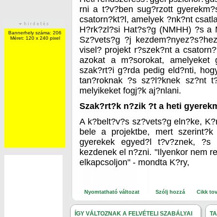
rni a t?v?ben sug?rzott gyerekm?s
csatorn?kt?l, amelyek ?nk?nt csat
H?rk?zl?si Hat?s?g (NMHH) ?s a
Bannerhely száma: 206
Sz?vets?g ?j kezdem?nyez?s?hez
Méret: 120 x 240 pixel
visel? projekt r?szek?nt a csatorn?
azokat a m?sorokat, amelyeket 
szak?rt?i g?rda pedig eld?nti, hogy
tan?roknak ?s sz?l?knek sz?nt t
melyikeket fogj?k aj?nlani.
Szak?rt?k n?zik ?t a heti gyere
A k?belt?v?s sz?vets?g eln?ke, K?r
bele a projektbe, mert szerint?k
gyerekek egyed?l t?v?znek, ?s
kezdenek el n?zni. "Ilyenkor nem re?
elkapcsoljon" - mondta K?ry,
Nyomtatható változat
Szólj hozzá
Cikk to
ÍGY VÁLTOZNAK A FELVÉTELI SZABÁLYAI
T