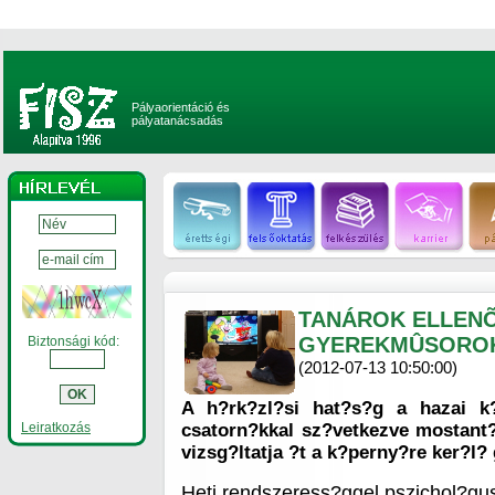
Pályaorientáció és
pályatanácsadás
TANÁROK ELLENÕ
GYEREKMÛSORO
Biztonsági kód:
(2012-07-13 10:50:00)
A h?rk?zl?si hat?s?g a hazai k
Leiratkozás
csatorn?kkal sz?vetkezve mostant
vizsg?ltatja ?t a k?perny?re ker?l
Heti rendszeress?ggel pszichol?gu