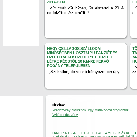
2014-BEN
F
M?r csak k?t h?nap, ?s elstartol a 2014-
K
es felv?teli. Az elm?lt ? ...
ss
NÉGY CSILLAGOS SZÁLLODAI
TÖ
MINÕSÉGBEN I. OSZTÁLYÚ PANZIÓT ÉS
TÁ
ÜZLETI TALÁLKOZÓHELYET HOZOTT
AM
LÉTRE PÉCSTÕL 10 KM-RE FEKVÕ
H
POGÁNY TELEPÜLÉSEN
A
„Szokatlan, de vonzó környezetben úgy ...
az
Hír címe
Rendezvény civileknek: együttmûködési programok
Nyitó rendezvény
TÁMOP-4.1.2.A/1-11/1-2011-0046 - A ME GTK és az ED
gazdálkodás sza-kának angol és magyar nyelvû digitális 