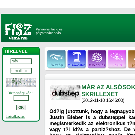
Pályaorientáció és
pályatanácsadás
MÁR AZ ALSÓSOK 
SKRILLEXET
Biztonsági kód:
(2012-11-10 16:46:00)
Od?ig jutottunk, hogy a legnagyobb
Leiratkozás
Justin Bieber is a dubsteppel k
megismerkedik az elektronikus t?ncz
vagy t?l id?s a partiz?shoz. De 