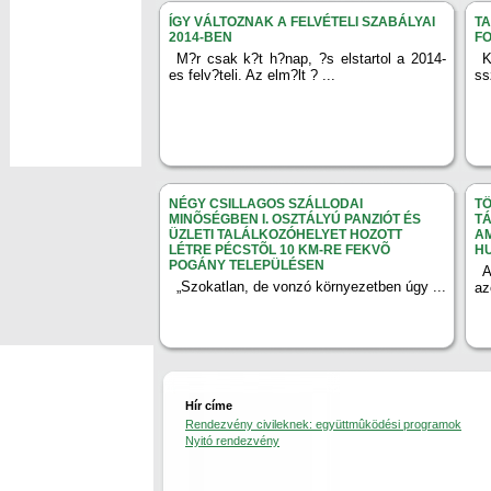
ÍGY VÁLTOZNAK A FELVÉTELI SZABÁLYAI
T
2014-BEN
F
M?r csak k?t h?nap, ?s elstartol a 2014-
K
es felv?teli. Az elm?lt ? ...
ss
NÉGY CSILLAGOS SZÁLLODAI
TÖ
MINÕSÉGBEN I. OSZTÁLYÚ PANZIÓT ÉS
TÁ
ÜZLETI TALÁLKOZÓHELYET HOZOTT
AM
LÉTRE PÉCSTÕL 10 KM-RE FEKVÕ
H
POGÁNY TELEPÜLÉSEN
A
„Szokatlan, de vonzó környezetben úgy ...
az
Hír címe
Rendezvény civileknek: együttmûködési programok
Nyitó rendezvény