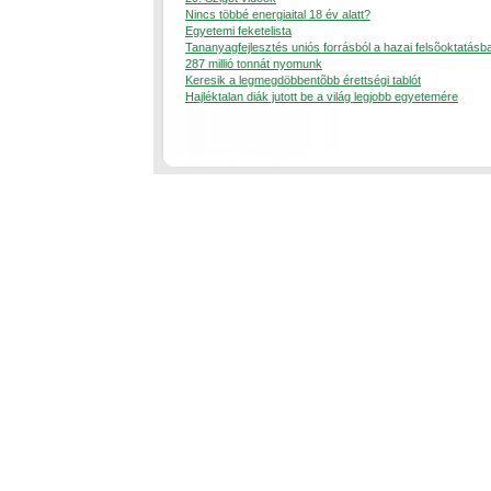
Nincs többé energiaital 18 év alatt?
Egyetemi feketelista
Tananyagfejlesztés uniós forrásból a hazai felsõoktatásb
287 millió tonnát nyomunk
Keresik a legmegdöbbentõbb érettségi tablót
Hajléktalan diák jutott be a világ legjobb egyetemére