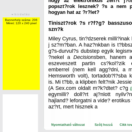
hogy az elektronikus zen?t j?t
popszt?rok lesznek? ?s a nem po
hogyan hat az ?r?let?
Bannerhely száma: 206
Tiniszt?rok ?s r?f?g? basszus
Méret: 120 x 240 pixel
szn?k
Miley Cyrus, tin?dzserek milli?ina
j sz?m?ban. A haz?nkban is t?bbsz?r
g?s-durvul?s dubstep egyik legism
?nekel a
Decisions
ben, hanem a
eszeveszett partin cs?kol?zik 
emberrel (nem kell agg?dni, a m
Hemsworth volt), tortadob?l?sba k
is. Mi t?bb, a klipben felt?nik Jes
(A Sex.com oldalt m?k?dtet? c?g
egymilli? doll?rt aj?nlott nyil
hajland? leforgatni a vide? erotiku
az?rt, mert hisznek a
Nyomtatható változat
Szólj hozzá
Cikk to