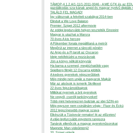
TÁMOP-4.1.2.A/1-11/1-2011-0046 - A ME GTK és az ED
gazdálkodás sza-kának angol és magyar nyelvû digitális 
TALÁLD FEL MAGAD!
Így változnak a felvételi szabályai 2014-ben
Elindult a We Love Balaton
Premier: Sziget 2012 aftermovie
Az eddigi legdurvább helyen tesztelték Einsteint
Magyar is utazhat a Marsra
70 éves A kis herceg
A Pókember fonala megállítaná a metrót
Megõrül az internet a táncoló póniért
Az Argo és a Pi tarolt az Oscaron
Ideje nekifeküdni a mozizásnak
Jön a könyv nélküli könyvtár
Ha barna a szemed, megbízhatóbb vagy
Spielberg filmjét 12 Oscarra jelölték
A kedves gyerekek népszerûbbek
Még mindig nem unják a magyarok Majkát
Már az alsósok is ismerik Skrillexet
22 éves fejszámolóbajnok
Milliókat nyernek a brit gyerekek
Ne vegyél, cserélj tankönyveket!
Több mint hetvenezren buliztak az idei SZIN-en
Még egyszer nem csinálnám végig - Fluor és Eckü
2012 legszínesebb magyar szava
Elkészült a Tüskevár-remake! Itt az elõzetes!
A világ legfurcsább egyetemi rangsora
Tanárok ellenõrzik a magyar gyerekmûsorokat
Magnetic Man-videóinterjú!
20. Sziget videók