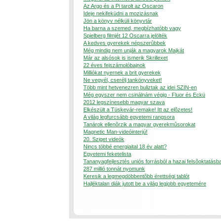
Az Argo és a Pi tarolt az Oscaron
Ideje nekifeküdni a mozizásnak
Jön a könyv nélküli könyvtár
Ha barna a szemed, megbízhatóbb vagy
Spielberg filmjét 12 Oscarra jelölték
A kedves gyerekek népszerûbbek
Még mindig nem unják a magyarok Majkát
Már az alsósok is ismerik Skrillexet
22 éves fejszámolóbajnok
Milliókat nyernek a brit gyerekek
Ne vegyél, cserélj tankönyveket!
Több mint hetvenezren buliztak az idei SZIN-en
Még egyszer nem csinálnám végig - Fluor és Eckü
2012 legszínesebb magyar szava
Elkészült a Tüskevár-remake! Itt az elõzetes!
A világ legfurcsább egyetemi rangsora
Tanárok ellenõrzik a magyar gyerekmûsorokat
Magnetic Man-videóinterjú!
20. Sziget videók
Nincs többé energiaital 18 év alatt?
Egyetemi feketelista
Tananyagfejlesztés uniós forrásból a hazai felsõoktatásb
287 millió tonnát nyomunk
Keresik a legmegdöbbentõbb érettségi tablót
Hajléktalan diák jutott be a világ legjobb egyetemére