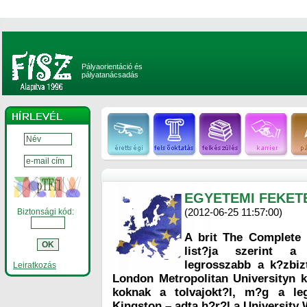
Pályaorientáció és
pályatanácsadás
EGYETEMI FEKET
(2012-06-25 11:57:00)
Biztonsági kód:
A brit The Complete 
list?ja szerint 
legrosszabb a k?zbiz
Leiratkozás
London Metropolitan Universityn ke
koknak a tolvajokt?l, m?g a le
Kingston – adta h?r?l a University