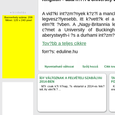
A vid?ki int?zm?nyek k?z?l a manch
Bannerhely száma: 206
legvesz?lyesebb, itt k?vett?k el
Méret: 120 x 240 pixel
elm?lt ?vben. A „Nagy-Britannia 
c?met a University of Bucking
aberystwyth-i ?s a durhami int?zm?n
Tov?bb a teljes cikkre
forr?s: eduline.hu
Nyomtatható változat
Szólj hozzá
Cikk to
ÍGY VÁLTOZNAK A FELVÉTELI SZABÁLYAI
T
2014-BEN
F
M?r csak k?t h?nap, ?s elstartol a 2014-es felv?
K
teli. Az elm?lt ? ...
er