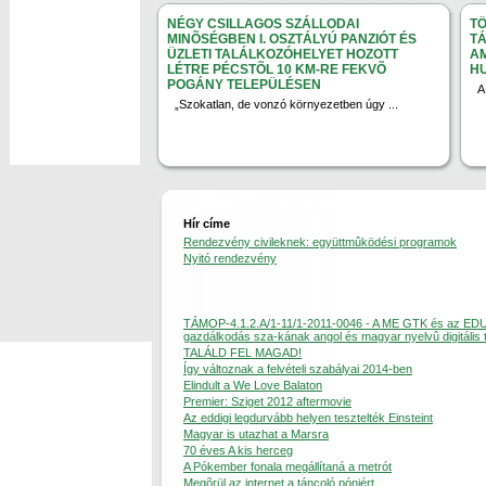
NÉGY CSILLAGOS SZÁLLODAI
TÖ
MINÕSÉGBEN I. OSZTÁLYÚ PANZIÓT ÉS
TÁ
ÜZLETI TALÁLKOZÓHELYET HOZOTT
AM
LÉTRE PÉCSTÕL 10 KM-RE FEKVÕ
H
POGÁNY TELEPÜLÉSEN
A
„Szokatlan, de vonzó környezetben úgy ...
Hír címe
Rendezvény civileknek: együttmûködési programok
Nyitó rendezvény
TÁMOP-4.1.2.A/1-11/1-2011-0046 - A ME GTK és az ED
gazdálkodás sza-kának angol és magyar nyelvû digitális 
TALÁLD FEL MAGAD!
Így változnak a felvételi szabályai 2014-ben
Elindult a We Love Balaton
Premier: Sziget 2012 aftermovie
Az eddigi legdurvább helyen tesztelték Einsteint
Magyar is utazhat a Marsra
70 éves A kis herceg
A Pókember fonala megállítaná a metrót
Megõrül az internet a táncoló póniért