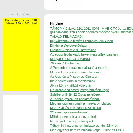
Bannerhely száma: 206
Méret: 120 x 240 pixel
Hír címe
TÁMOP-4.1.2.A/1-11/1-2011-0046 - A ME GTK és az ED
gazdálkodás sza-kának angol és magyar nyelvû digitális 
TALÁLD FEL MAGAD!
Így változnak a felvételi szabályai 2014-ben
Elindult a We Love Balaton
Premier: Sziget 2012 aftermovie
Az eddigi legdurvább helyen tesztelték Einsteint
Magyar is utazhat a Marsra
70 éves A kis herceg
A Pókember fonala megállítaná a metrót
Megõrül az internet a táncoló póniért
Az Argo és a Pi tarolt az Oscaron
Ideje nekifeküdni a mozizásnak
Jön a könyv nélküli könyvtár
Ha barna a szemed, megbízhatóbb vagy
Spielberg filmjét 12 Oscarra jelölték
A kedves gyerekek népszerûbbek
Még mindig nem unják a magyarok Majkát
Már az alsósok is ismerik Skrillexet
22 éves fejszámolóbajnok
Milliókat nyernek a brit gyerekek
Ne vegyél, cserélj tankönyveket!
Több mint hetvenezren buliztak az idei SZIN-en
Még egyszer nem csinálnám végig - Fluor és Eckü