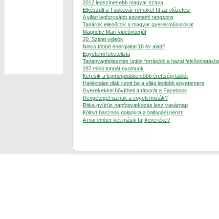
2012 legszínesebb magyar szava
Elkészült a Tüskevár-remake! Itt az elõzetes!
A világ legfurcsább egyetemi rangsora
Tanárok ellenõrzik a magyar gyerekmûsorokat
Magnetic Man-videóinterjú!
20. Sziget videók
Nincs többé energiaital 18 év alatt?
Egyetemi feketelista
Tananyagfejlesztés uniós forrásból a hazai felsõoktatásb
287 millió tonnát nyomunk
Keresik a legmegdöbbentõbb érettségi tablót
Hajléktalan diák jutott be a világ legjobb egyetemére
Gyerekekkel bõvítheti a táborát a Facebook
Rengeteget isznak a egyetemisták?
Ritka gyûrûs napfogyatkozás lesz vasárnap
Költsd hasznos dolgokra a ballagási pénzt!
A mai ember két másik faj keveréke?