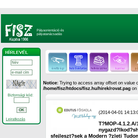
Pályaorientáció és
pályatanácsadás
Notice
: Trying to access array offset on value of
/home/fisz/htdocs/fisz.hu/hirek/rovat.pag
on 
Biztonsági kód:
(2014-04-01 14:13:
Leiratkozás
T?MOP-4.1.2.A/
nygazd?lkod
sfejleszt?sek a Modern ?zleti Tud