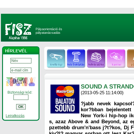
Pályaorientáció és
pályatanácsadás
SOUND A STRAN
(2013-05-25 11:14:00)
Biztonsági kód:
?jabb nevek kapcsol
kor?bban bejelentett
New York-i hip-hop i
Leiratkozás
s, azaz Above & and Beyond, az e
pzettebb drum'n'bass j?t?kos, Dj F
kiv?l? magyar sorban ott lesz Kar?