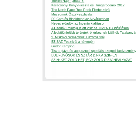
Tolkien Nap - január 5.
Karácsonyi KönyvFieszta és Hungarocomix 2012
The North Face Reel Rock Filmfesztivál
Múzeumok Õszi Fesztiválja
DJ Cam és Blockhead az Akváriumban
Neves elõadók az Invento kiállításon
A Csodák Palotája is ott lesz az INVENTO kiállításon
A legkülönfélébb területekrõl érkeznek kiállítók Tatabányá
9. Miskolci Nemzetközi Filmfesztivál
EZISAZ Fesztivál a hétvégén
Gödör Kemping
Tisza-plázs és augusztusi speciális szegedi kedvezmén
BULIFÚVÓSOK ÉS SZTÁR DJ-K A SZIN-EN
SZIN: KÉT ZÖLD HÉT, EGY ZÖLD DIZÁJNPÁLYÁZAT