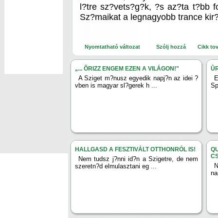
l?tre sz?vets?g?k, ?s az?ta t?bb f
Sz?maikat a legnagyobb trance kir
Nyomtatható változat
Szólj hozzá
Cikk to
„... ÕRIZZ ENGEM EZEN A VILÁGON!"
ÛR
A Sziget m?nusz egyedik napj?n az idei ?
E
vben is magyar sl?gerek h ...
Sp
HALLGASD A FESZTIVÁLT OTTHONRÓL IS!
Q
C
Nem tudsz j?nni id?n a Szigetre, de nem
N
szeretn?d elmulasztani eg ...
na