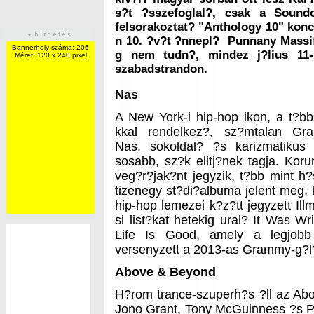
s?t ?sszefoglal?, csak a Soundo
felsorakoztat? "Anthology 10" konce
n 10. ?v?t ?nnepl? Punnany Massif
Bannerhely száma: 206
g nem tudn?, mindez j?lius 11-
Méret: 120 x 240 pixel
szabadstrandon.
Nas
A New York-i hip-hop ikon, a t?bb
kkal rendelkez?, sz?mtalan Gra
Nas, sokoldal? ?s karizmatikus 
sosabb, sz?k elitj?nek tagja. Kor
veg?r?jak?nt jegyzik, t?bb mint h?
tizenegy st?di?albuma jelent meg, 
hip-hop lemezei k?z?tt jegyzett Ill
si list?kat hetekig ural? It Was Wr
Life Is Good, amely a legjobb
versenyzett a 2013-as Grammy-g?l
Above & Beyond
H?rom trance-szuperh?s ?ll az Ab
Jono Grant, Tony McGuinness ?s Pa