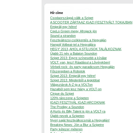
Hír címe
Csodaországgá válik a Sziget
A SCOOTER ZÁRTA AZ IGAZI FESZTIVÁLT TOKAJBAN
Emigrálj egy hétre!
CeeLo Green megy, Afrojack jön
Sound a strandon
Fesztiválrezsi-csökkentés a Hegyalján
Hangolj Volbeat-tel a Hegyaljára
HEGY' 2013, AHOL A STÍLUSOK TALÁLKOZNAK
Újabb 21 név a Balaton Soundon
Sziget 2013: Egyre színesebb a kínálat
VOLT: van, lesz! Ráadásul a Lõvérekben!
Vérbeli rock- és party-paradicsom Hegyalján
Fõszerepben a Robotok
Sziget 2013: Emigrálj egy hétre!
Sziget 2013: Mindenbõl a legjobbat
Világsztárok A-Z-ig a VOLTon
Hazaiból sem lesz hiány a VOLT-on
Cirque du Sziget
120% tánczene a Szigeten
IGAZI FESZTIVÁL IGAZI ARCOKNAK
The Prodigy a Soundon
A Hurts és Billy Talent is jön a VOLT-ra
Újabb nevek a Szigeten
Nyerj saját fesztiválkocsmát a Hegyalján!
Breaking News: Jön a Blur a Szigetre
Party kétezer méteren