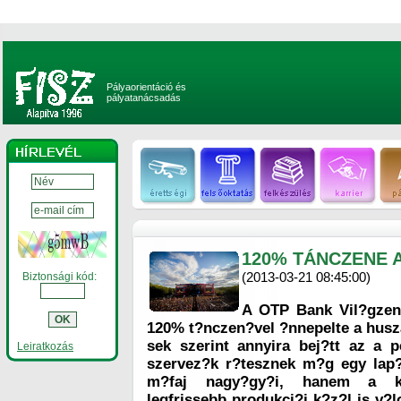
Pályaorientáció és
pályatanácsadás
120% TÁNCZENE 
(2013-03-21 08:45:00)
Biztonsági kód:
A OTP Bank Vil?gzen
120% t?nczen?vel ?nnepelte a husza
sek szerint annyira bej?tt az a 
Leiratkozás
szervez?k r?tesznek m?g egy lap?
m?faj nagy?gy?i, hanem a k?z
legfrissebb produkci?i k?z?l is v?l