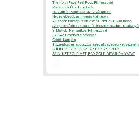
The North Face Reel Rock Filmfesztivál
Múzeumok Õszi Fesztiválja
DJ Cam és Blockhead az Akváriumban
Neves elõadók az Invento kiállításon
A Csodák Palotája is ott lesz az INVENTO kiállításon
A legkülönfélébb területekrõl érkeznek kiállítók Tatabányá
9. Miskolci Nemzetközi Filmfesztivál
EZISAZ Fesztivál a hétvégén
Gödör Kemping
Tisza-plázs és augusztusi speciális szegedi kedvezmén
BULIFÚVÓSOK ÉS SZTÁR DJ-K A SZIN-EN
SZIN: KÉT ZÖLD HÉT, EGY ZÖLD DIZÁJNPÁLYÁZAT