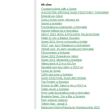
Hír címe
Csodaországgá válik a Sziget
A SCOOTER ZÁRTA AZ IGAZI FESZTIVÁLT TOKAJBAN
Emigrálj egy hétre!
CeeLo Green megy, Afrojack jön
Sound a strandon
Fesztiválrezsi-csökkentés a Hegyalján
Hangolj Volbeat-tel a Hegyaljára
HEGY' 2013, AHOL A STÍLUSOK TALÁLKOZNAK
Újabb 21 név a Balaton Soundon
Sziget 2013: Egyre színesebb a kínálat
VOLT: van, lesz! Ráadásul a Lõvérekben!
Vérbeli rock- és party-paradicsom Hegyalján
Fõszerepben a Robotok
Sziget 2013: Emigrálj egy hétre!
Sziget 2013: Mindenbõl a legjobbat
Világsztárok A-Z-ig a VOLTon
Hazaiból sem lesz hiány a VOLT-on
Cirque du Sziget
120% tánczene a Szigeten
IGAZI FESZTIVÁL IGAZI ARCOKNAK
The Prodigy a Soundon
A Hurts és Billy Talent is jön a VOLT-ra
Újabb nevek a Szigeten
Nyerj saját fesztiválkocsmát a Hegyalján!
Breaking News: Jön a Blur a Szigetre
Party kétezer méteren
Tolkien Nap - január 5.
Karácsonyi KönyvFieszta és Hungarocomix 2012