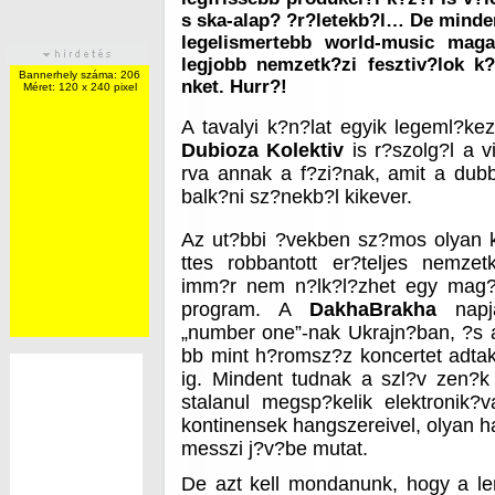
s ska-alap? ?r?letekb?l… De mindene
legelismertebb world-music maga
legjobb nemzetk?zi fesztiv?lok k
Bannerhely száma: 206
nket. Hurr?!
Méret: 120 x 240 pixel
A tavalyi k?n?lat egyik legeml?k
Dubioza Kolektiv
is r?szolg?l a v
rva annak a f?zi?nak, amit a dubb
balk?ni sz?nekb?l kikever.
Az ut?bbi ?vekben sz?mos olyan k
ttes robbantott er?teljes nemzet
imm?r nem n?lk?l?zhet egy mag?r
program. A
DakhaBrakha
napja
„number one”-nak Ukrajn?ban, ?s 
bb mint h?romsz?z koncertet adtak
ig. Mindent tudnak a szl?v zen?k
stalanul megsp?kelik elektronik?
kontinensek hangszereivel, olyan 
messzi j?v?be mutat.
De azt kell mondanunk, hogy a l