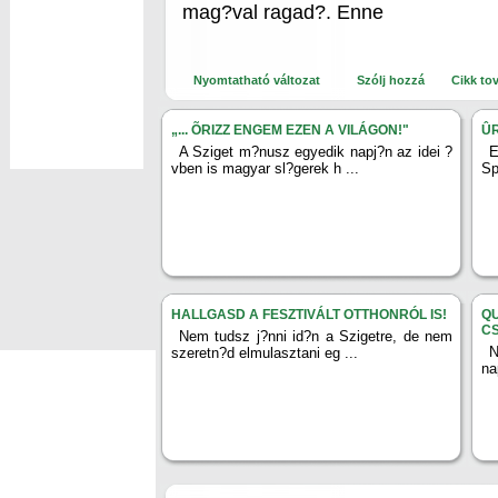
mag?val ragad?. Enne
Nyomtatható változat
Szólj hozzá
Cikk to
„... ÕRIZZ ENGEM EZEN A VILÁGON!"
ÛR
A Sziget m?nusz egyedik napj?n az idei ?
E
vben is magyar sl?gerek h ...
Sp
HALLGASD A FESZTIVÁLT OTTHONRÓL IS!
Q
C
Nem tudsz j?nni id?n a Szigetre, de nem
N
szeretn?d elmulasztani eg ...
na