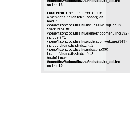
/home/fisz/htdocs/fisz.hu/includes/ko_sql.inc
on line
16
Fatal error
: Uncaught Error: Call to
a member function fetch_assoc() on
bool in
/home/fisz/htdocs/fisz.hu/includes/ko_sql.inc:19
Stack trace: #0
/home/fisz/htdocs/fisz.hu/elemek/jobbmenu.inc(192):
include() #1
/home/fisz/htdocs/fisz.hu/application/web.app(349):
include('/home/fisz/htdo...') #2
/home/fisz/htdocs/fisz.hu/index.php(86):
include('/home/fisz/htdo...') #3
{main} thrown in
/home/fisz/htdocs/fisz.hu/includes/ko_sql.inc
on line
19