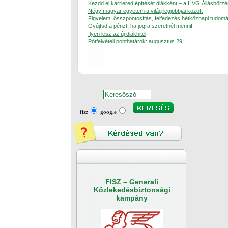
Kezdd el karriered építését diákként – a HVG Állásbörzé
Négy magyar egyetem a világ legjobbjai között
Figyelem, összpontosítás, felfedezés hétköznapi tudom
Gyûjtsd a pénzt, ha jogra szeretnél menni!
Ilyen lesz az új diákhitel
Pótfelvételi ponthatárok: augusztus 29.
fisz
google
FISZ – Generali
Közlekedésbiztonsági
kampány