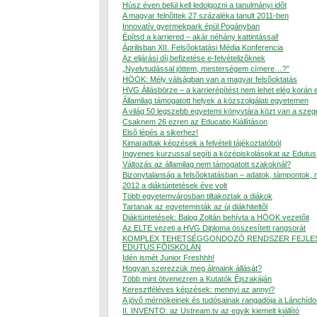
Húsz éven belül kell ledolgozni a tanulmányi idõt
A magyar felnõttek 27 százaléka tanult 2011-ben
Innovatív gyermekpark épül Pogányban
Építsd a karriered – akár néhány kattintással!
Áprilisban XII. Felsõoktatási Média Konferencia
Az eljárási díj befizetése e-felvételizõknek
„Nyelvtudással jöttem, mesterségem címere…?”
HÖOK: Mély válságban van a magyar felsõoktatás
HVG Állásbörze – a karrierépítést nem lehet elég korán 
Államilag támogatott helyek a közszolgálati egyetemen
A világ 50 legszebb egyetemi könyvtára közt van a szeg
Csaknem 26 ezren az Educatio Kiállításon
Elsõ lépés a sikerhez!
Kimaradtak képzések a felvételi tájékoztatóból
Ingyenes kurzussal segíti a középiskolásokat az Edutus
Változás az államilag nem támogatott szakoknál?
Bizonytalanság a felsõoktatásban – adatok, támpontok,
2012 a diáktüntetések éve volt
Több egyetemvárosban tiltakoztak a diákok
Tartanak az egyetemisták az új diákhiteltõl
Diáktüntetések: Balog Zoltán behívta a HÖOK vezetõit
Az ELTE vezeti a HVG Diploma összesített rangsorát
KOMPLEX TEHETSÉGGONDOZÓ RENDSZER FEJLES
EDUTUS FÕISKOLÁN
Idén ismét Junior Freshhh!
Hogyan szerezzük meg álmaink állását?
Több mint ötvenezren a Kutatók Éjszakáján
Keresztféléves képzések: mennyi az annyi?
A jövõ mérnökeinek és tudósainak rangadója a Lánchído
II. INVENTO: az Ustream.tv az egyik kiemelt kiállító