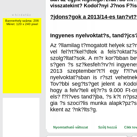
visszatekint? Kodol?nyi J?nos F?is
?jdons?gok a 2013/14-es tan?vt?
Bannerhely száma: 206
Méret: 120 x 240 pixel
Ingyenes nyelvoktat?s, tand?jcs
Az ?llamilag t?mogatott helyek sz
vel fel?rt?kel?dtek a fels?oktat?s
szolg?ltat?sok. A m?r kor?bban beve
s?gen ?s sz?kesfeh?rv?ri ingyenes
2013 szeptember?t?l egy f?l?ve
nyelvoktat?sban is r?szt vehetnek 
Tov?bbi seg?ts?get jelent a Kodo
hogy a felv?teli elj?r?s 9.000 Ft-
els? f?l?ves tand?jba, ?s k?t n?p
gia ?s szoci?lis munka alapk?pz?
kkent az ?nk?lts?g.
Nyomtatható változat
Szólj hozzá
Cikk to