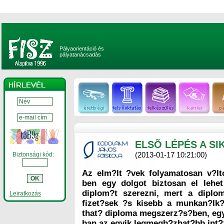
Pályaorientáció és
pályatanácsadás
ELSÕ LÉPÉS A SI
(2013-01-17 10:21:00)
Biztonsági kód:
Az elm?lt ?vek folyamatosan v?lt
ben egy dolgot biztosan el lehe
diplom?t szerezni, mert a dipl
Leiratkozás
fizet?sek ?s kisebb a munkan?lk?
that? diploma megszerz?s?ben, egy 
ban az egyik legmegb?zhat?bb int?