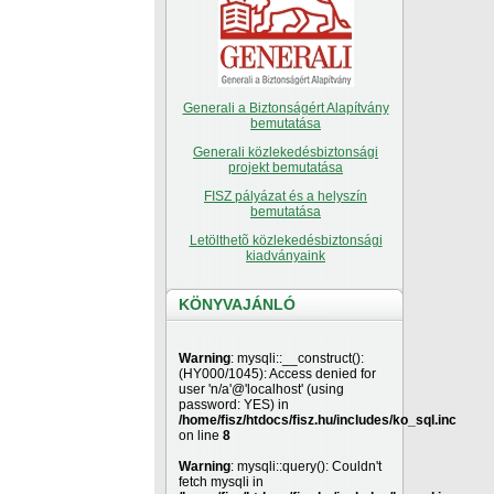
Generali a Biztonságért Alapítvány
bemutatása
Generali közlekedésbiztonsági
projekt bemutatása
FISZ pályázat és a helyszín
bemutatása
Letölthetõ közlekedésbiztonsági
kiadványaink
KÖNYVAJÁNLÓ
Warning
: mysqli::__construct():
(HY000/1045): Access denied for
user 'n/a'@'localhost' (using
password: YES) in
/home/fisz/htdocs/fisz.hu/includes/ko_sql.inc
on line
8
Warning
: mysqli::query(): Couldn't
fetch mysqli in