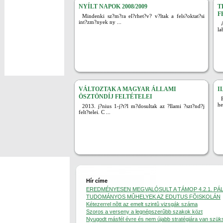
NYÍLT NAPOK 2008/2009
T
F
Mindenki sz?m?ra el?rhet?v? v?ltak a fels?oktat?si
int?zm?nyek ny ...
la
VÁLTOZTAK A MAGYAR ÁLLAMI
I
ÖSZTÖNDÍJ FELTÉTELEI
he
2013. j?nius 1-j?t?l m?dosultak az ?llami ?szt?nd?j
felt?telei. C ...
Hír címe
EREDMÉNYESEN MEGVALÓSULT A TÁMOP 4.2.1. PÁ
TUDOMÁNYOS MÛHELYEK AZ EDUTUS FÕISKOLÁN
Kétezerrel nõtt az emelt szintû vizsgák száma
Szoros a verseny a legnépszerûbb szakok közt
Nyugodt másfél évre és nem újabb stratégiára van szük