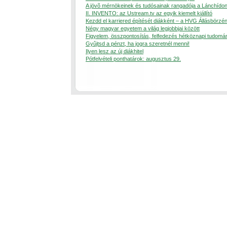
A jövõ mérnökeinek és tudósainak rangadója a Lánchído
II. INVENTO: az Ustream.tv az egyik kiemelt kiállító
Kezdd el karriered építését diákként – a HVG Állásbörzén
Négy magyar egyetem a világ legjobbjai között
Figyelem, összpontosítás, felfedezés hétköznapi tudomá
Gyûjtsd a pénzt, ha jogra szeretnél menni!
Ilyen lesz az új diákhitel
Pótfelvételi ponthatárok: augusztus 29.