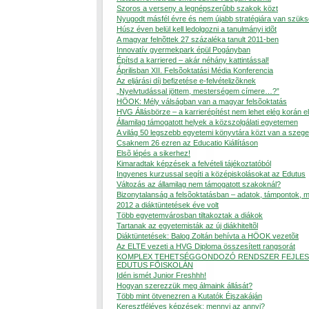
Szoros a verseny a legnépszerûbb szakok közt
Nyugodt másfél évre és nem újabb stratégiára van szük
Húsz éven belül kell ledolgozni a tanulmányi idõt
A magyar felnõttek 27 százaléka tanult 2011-ben
Innovatív gyermekpark épül Pogányban
Építsd a karriered – akár néhány kattintással!
Áprilisban XII. Felsõoktatási Média Konferencia
Az eljárási díj befizetése e-felvételizõknek
„Nyelvtudással jöttem, mesterségem címere…?”
HÖOK: Mély válságban van a magyar felsõoktatás
HVG Állásbörze – a karrierépítést nem lehet elég korán e
Államilag támogatott helyek a közszolgálati egyetemen
A világ 50 legszebb egyetemi könyvtára közt van a szege
Csaknem 26 ezren az Educatio Kiállításon
Elsõ lépés a sikerhez!
Kimaradtak képzések a felvételi tájékoztatóból
Ingyenes kurzussal segíti a középiskolásokat az Edutus
Változás az államilag nem támogatott szakoknál?
Bizonytalanság a felsõoktatásban – adatok, támpontok, 
2012 a diáktüntetések éve volt
Több egyetemvárosban tiltakoztak a diákok
Tartanak az egyetemisták az új diákhiteltõl
Diáktüntetések: Balog Zoltán behívta a HÖOK vezetõit
Az ELTE vezeti a HVG Diploma összesített rangsorát
KOMPLEX TEHETSÉGGONDOZÓ RENDSZER FEJLES
EDUTUS FÕISKOLÁN
Idén ismét Junior Freshhh!
Hogyan szerezzük meg álmaink állását?
Több mint ötvenezren a Kutatók Éjszakáján
Keresztféléves képzések: mennyi az annyi?