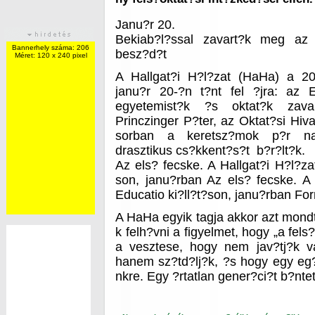
Janu?r 20.
Bekiab?l?ssal zavart?k meg az 
Bannerhely száma: 206
besz?d?t
Méret: 120 x 240 pixel
A Hallgat?i H?l?zat (HaHa) a 2
janu?r 20-?n t?nt fel ?jra: az E
egyetemist?k ?s oktat?k zava
Princzinger P?ter, az Oktat?si Hiv
sorban a keretsz?mok p?r nap
drasztikus cs?kkent?s?t b?r?lt?k.
Az els? fecske. A Hallgat?i H?l?zat
son, janu?rban Az els? fecske. A 
Educatio ki?ll?t?son, janu?rban Forr
A HaHa egyik tagja akkor azt mondt
k felh?vni a figyelmet, hogy „a fel
a vesztese, hogy nem jav?tj?k v
hanem sz?td?lj?k, ?s hogy egy eg?s
nkre. Egy ?rtatlan gener?ci?t b?nte