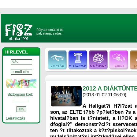
Pályaorientáció és
pályatanácsadás
2012 A DIÁKTÜNT
(2013-01-02 11:06:00)
Biztonsági kód:
A Hallgat?i H?l?zat a
son, az ELTE t?bb ?p?let?ben ?s 
hivatal?ban is t?ntetett, a H?OK a
Leiratkozás
dfoglal?" demonstr?ci?t szerveze
ten ?t tiltakoztak a k?z?piskol?so
ny fels?oktat?si int?zked?sei ellen