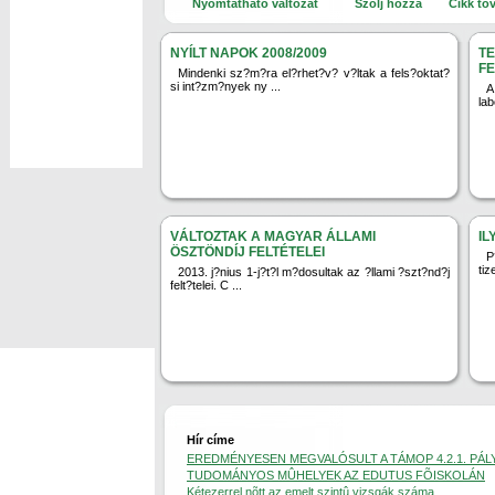
Nyomtatható változat
Szólj hozzá
Cikk to
NYÍLT NAPOK 2008/2009
T
F
Mindenki sz?m?ra el?rhet?v? v?ltak a fels?oktat?
si int?zm?nyek ny ...
A
lab
VÁLTOZTAK A MAGYAR ÁLLAMI
IL
ÖSZTÖNDÍJ FELTÉTELEI
P
tiz
2013. j?nius 1-j?t?l m?dosultak az ?llami ?szt?nd?j
felt?telei. C ...
Hír címe
EREDMÉNYESEN MEGVALÓSULT A TÁMOP 4.2.1. PÁL
TUDOMÁNYOS MÛHELYEK AZ EDUTUS FÕISKOLÁN
Kétezerrel nõtt az emelt szintû vizsgák száma