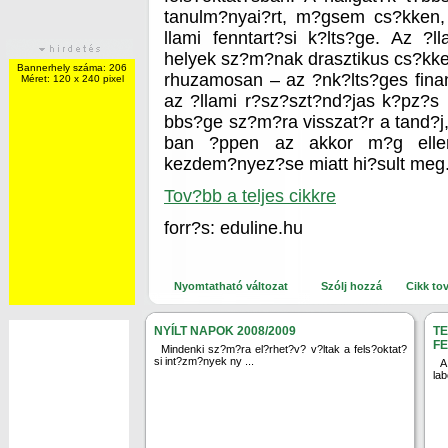
tanulm?nyai?rt, m?gsem cs?kken,
llami fenntart?si k?lts?ge. Az ?ll
helyek sz?m?nak drasztikus cs?kken
Bannerhely száma: 206
rhuzamosan – az ?nk?lts?ges finan
Méret: 120 x 240 pixel
az ?llami r?sz?szt?nd?jas k?pz?s 
bbs?ge sz?m?ra visszat?r a tand?
ban ?ppen az akkor m?g ellen
kezdem?nyez?se miatt hi?sult meg
Tov?bb a teljes cikkre
forr?s: eduline.hu
Nyomtatható változat
Szólj hozzá
Cikk to
NYÍLT NAPOK 2008/2009
T
F
Mindenki sz?m?ra el?rhet?v? v?ltak a fels?oktat?
si int?zm?nyek ny ...
A
lab