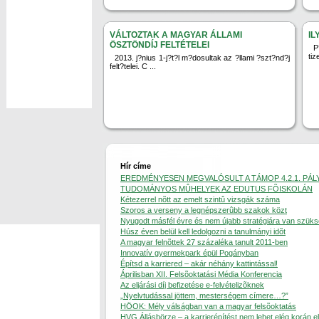
VÁLTOZTAK A MAGYAR ÁLLAMI
IL
ÖSZTÖNDÍJ FELTÉTELEI
P
tiz
2013. j?nius 1-j?t?l m?dosultak az ?llami ?szt?nd?j
felt?telei. C ...
Hír címe
EREDMÉNYESEN MEGVALÓSULT A TÁMOP 4.2.1. PÁL
TUDOMÁNYOS MÛHELYEK AZ EDUTUS FÕISKOLÁN
Kétezerrel nõtt az emelt szintû vizsgák száma
Szoros a verseny a legnépszerûbb szakok közt
Nyugodt másfél évre és nem újabb stratégiára van szük
Húsz éven belül kell ledolgozni a tanulmányi idõt
A magyar felnõttek 27 százaléka tanult 2011-ben
Innovatív gyermekpark épül Pogányban
Építsd a karriered – akár néhány kattintással!
Áprilisban XII. Felsõoktatási Média Konferencia
Az eljárási díj befizetése e-felvételizõknek
„Nyelvtudással jöttem, mesterségem címere…?”
HÖOK: Mély válságban van a magyar felsõoktatás
HVG Állásbörze – a karrierépítést nem lehet elég korán e