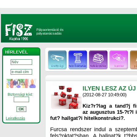
Pályaorientáció és
pályatanácsadás
ILYEN LESZ AZ ÚJ
(2012-08-27 10:49:00)
Biztonsági kód:
Kiz?r?lag a tand?j f
az augusztus 15-?t?l 
fut? hallgat?i hitelkonstrukci?.
Leiratkozás
Furcsa rendszer indul a szepte
fels?oktat?sban. A hallgat?k t?bb