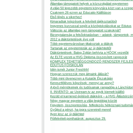
Államilag támogatott helyek a közszolgálati egyetemen
A világ 50 legszebb egyetemi könyvtára közt van a szege
Csaknem 26 ezren az Educatio Kiállításon
Elsõ lépés a sikerhez!
Kimaradtak képzések a felvételi tájékoztatóból
Ingyenes kurzussal segíti a középiskolásokat az Edutus
Változás az államilag nem támogatott szakoknál?
Bizonytalanság a felsõoktatásban – adatok, támpontok, 
2012 a diáktüntetések éve volt
Több egyetemvárosban tiltakoztak a diákok
Tartanak az egyetemisták az új diákhiteltõl
Diáktüntetések: Balog Zoltán behívta a HÖOK vezetõit
Az ELTE vezeti a HVG Diploma összesített rangsorát
KOMPLEX TEHETSÉGGONDOZÓ RENDSZER FEJLES
EDUTUS FÕISKOLÁN
Idén ismét Junior Freshhh!
Hogyan szerezzük meg álmaink állását?
Több mint ötvenezren a Kutatók Éjszakáján
Keresztféléves képzések: mennyi az annyi?
A jövõ mérnökeinek és tudósainak rangadója a Lánchído
II. INVENTO: az Ustream.tv az egyik kiemelt kiállító
Kezdd el karriered építését diákként – a HVG Állásbörzén
Négy magyar egyetem a világ legjobbjai között
Figyelem, összpontosítás, felfedezés hétköznapi tudomá
Gyûjtsd a pénzt, ha jogra szeretnél menni!
Ilyen lesz az új diákhitel
Pótfelvételi ponthatárok: augusztus 29.