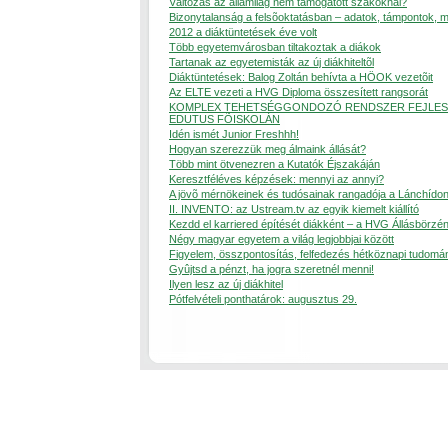
Változás az államilag nem támogatott szakoknál?
Bizonytalanság a felsõoktatásban – adatok, támpontok, 
2012 a diáktüntetések éve volt
Több egyetemvárosban tiltakoztak a diákok
Tartanak az egyetemisták az új diákhiteltõl
Diáktüntetések: Balog Zoltán behívta a HÖOK vezetõit
Az ELTE vezeti a HVG Diploma összesített rangsorát
KOMPLEX TEHETSÉGGONDOZÓ RENDSZER FEJLES
EDUTUS FÕISKOLÁN
Idén ismét Junior Freshhh!
Hogyan szerezzük meg álmaink állását?
Több mint ötvenezren a Kutatók Éjszakáján
Keresztféléves képzések: mennyi az annyi?
A jövõ mérnökeinek és tudósainak rangadója a Lánchído
II. INVENTO: az Ustream.tv az egyik kiemelt kiállító
Kezdd el karriered építését diákként – a HVG Állásbörzén
Négy magyar egyetem a világ legjobbjai között
Figyelem, összpontosítás, felfedezés hétköznapi tudomá
Gyûjtsd a pénzt, ha jogra szeretnél menni!
Ilyen lesz az új diákhitel
Pótfelvételi ponthatárok: augusztus 29.