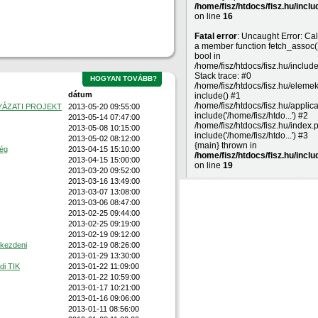
/home/fisz/htdocs/fisz.hu/inclu
on line
16
Fatal error
: Uncaught Error: Cal
a member function fetch_assoc(
bool in
/home/fisz/htdocs/fisz.hu/includ
Stack trace: #0
HOGYAN TOVÁBB?
/home/fisz/htdocs/fisz.hu/eleme
dátum
include() #1
/home/fisz/htdocs/fisz.hu/applic
YÁZATI PROJEKT
2013-05-20 09:55:00
include('/home/fisz/htdo...') #2
2013-05-14 07:47:00
/home/fisz/htdocs/fisz.hu/index.
2013-05-08 10:15:00
include('/home/fisz/htdo...') #3
2013-05-02 08:12:00
{main} thrown in
ség
2013-04-15 15:10:00
/home/fisz/htdocs/fisz.hu/inclu
2013-04-15 15:00:00
on line
19
2013-03-20 09:52:00
2013-03-16 13:49:00
2013-03-07 13:08:00
2013-03-06 08:47:00
2013-02-25 09:44:00
2013-02-25 09:19:00
2013-02-19 09:12:00
lkezdeni
2013-02-19 08:26:00
2013-01-29 13:30:00
di TIK
2013-01-22 11:09:00
2013-01-22 10:59:00
2013-01-17 10:21:00
2013-01-16 09:06:00
2013-01-11 08:56:00