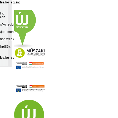
des/ko_sql.inc
l to
) on
es/ko_sql.inc:19
k/jobbmenu.inc(192):
ation/web.app(349):
php(86):
des/ko_sql.inc