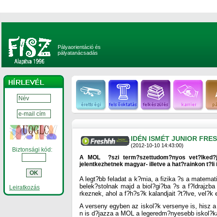
Pályaorientáció és
pályatanácsadás
IDÉN ISMÉT JUNIOR FRE
(2012-10-10 14:43:00)
Biztonsági kód:
A MOL ?szi term?szettudom?nyos vet?lked?j
jelentkezhetnek magyar- illetve a hat?rainkon t?li 
A legt?bb feladat a k?mia, a fizika ?s a matemati
belek?stolnak majd a biol?gi?ba ?s a f?ldrajzba
Leiratkozás
rkeznek, ahol a f?h?s?k kalandjait ?t?lve, vel?k 
A verseny egyben az iskol?k versenye is, hisz 
n is d?jazza a MOL a legeredm?nyesebb iskol?k