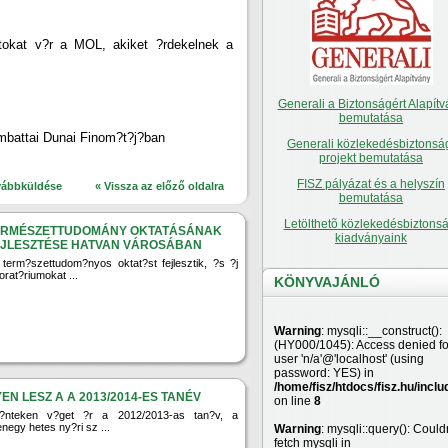
atokat v?r a MOL, akiket ?rdekelnek a
Generali a Biztonságért Alapítv
bemutatása
battai Dunai Finom?t?j?ban
Generali közlekedésbiztonsá
projekt bemutatása
FISZ pályázat és a helyszín
vábbküldése
« Vissza az előző oldalra
bemutatása
Letölthetõ közlekedésbiztonsá
ERMÉSZETTUDOMÁNY OKTATÁSÁNAK
kiadványaink
EJLESZTÉSE HATVAN VÁROSÁBAN
 term?szettudom?nyos oktat?st fejlesztik, ?s ?j
orat?riumokat ...
KÖNYVAJÁNLÓ
Warning
: mysqli::__construct():
(HY000/1045): Access denied fo
user 'n/a'@'localhost' (using
password: YES) in
/home/fisz/htdocs/fisz.hu/inclu
YEN LESZ A A 2013/2014-ES TANÉV
on line
8
?nteken v?get ?r a 2012/2013-as tan?v, a
enegy hetes ny?ri sz ...
Warning
: mysqli::query(): Couldn
fetch mysqli in