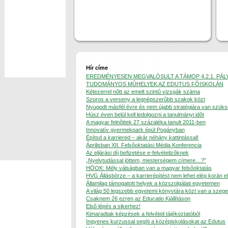
Hír címe
EREDMÉNYESEN MEGVALÓSULT A TÁMOP 4.2.1. PÁL
TUDOMÁNYOS MÛHELYEK AZ EDUTUS FÕISKOLÁN
Kétezerrel nõtt az emelt szintû vizsgák száma
Szoros a verseny a legnépszerûbb szakok közt
Nyugodt másfél évre és nem újabb stratégiára van szük
Húsz éven belül kell ledolgozni a tanulmányi idõt
A magyar felnõttek 27 százaléka tanult 2011-ben
Innovatív gyermekpark épül Pogányban
Építsd a karriered – akár néhány kattintással!
Áprilisban XII. Felsõoktatási Média Konferencia
Az eljárási díj befizetése e-felvételizõknek
„Nyelvtudással jöttem, mesterségem címere…?”
HÖOK: Mély válságban van a magyar felsõoktatás
HVG Állásbörze – a karrierépítést nem lehet elég korán e
Államilag támogatott helyek a közszolgálati egyetemen
A világ 50 legszebb egyetemi könyvtára közt van a szege
Csaknem 26 ezren az Educatio Kiállításon
Elsõ lépés a sikerhez!
Kimaradtak képzések a felvételi tájékoztatóból
Ingyenes kurzussal segíti a középiskolásokat az Edutus