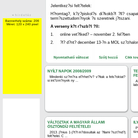
Jelentkez?si felt?telek:
H?romtag?, k?z?piskol?s di?kokb?l ?ll? csap
term?szettudom?nyok ?s szeretnek j?tszani.
Bannerhely száma: 206
Méret: 120 x 240 pixel
A verseny k?t r?szb?l ?ll:
1. online vet?lked? – november 2. fel?ben
2. ?l? d?nt? december 13-?n a MOL sz?zhalom
Nyomtatható változat
Szólj hozzá
Cikk to
NYÍLT NAPOK 2008/2009
T
F
Mindenki sz?m?ra el?rhet?v? v?ltak a fels?oktat?
si int?zm?nyek ny ...
A
lab
VÁLTOZTAK A MAGYAR ÁLLAMI
IL
ÖSZTÖNDÍJ FELTÉTELEI
P
tiz
2013. j?nius 1-j?t?l m?dosultak az ?llami ?szt?nd?j
felt?telei. C ...