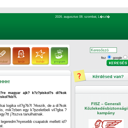
2026. augusztus 08. szombat, L�szl�
fisz
google
SHHH!
?re magyar ajk? k?z?piskol?s di?kok
iskol?kb?l.
FISZ – Generali
kai logika vil?g?b?l ?rkezik, de a di?kok
Közlekedésbiztonsági
 is, mik?zben egy k?pzeletbeli vil?gba ?
kampány
egy?tt j?tszva tanulhatnak.
a legeredm?nyesebb csapatok mellett id?
at.