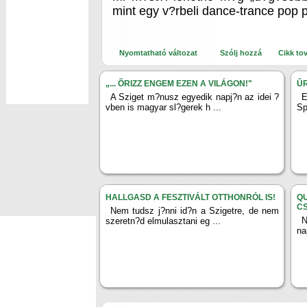
mint egy v?rbeli dance-trance pop 
Nyomtatható változat
Szólj hozzá
Cikk to
„... ÕRIZZ ENGEM EZEN A VILÁGON!"
ÛR
A Sziget m?nusz egyedik napj?n az idei ?
E
vben is magyar sl?gerek h ...
Sp
HALLGASD A FESZTIVÁLT OTTHONRÓL IS!
Q
C
Nem tudsz j?nni id?n a Szigetre, de nem
N
szeretn?d elmulasztani eg ...
na