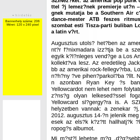
SZINez?ket: az amerikai pop punk c
ttel ?j lemez?nek premierje ut?n 
gnek mutatja be a Southern Air 
dance-mester ATB feszes ritmus
Bannerhely száma: 206
szombat esti Tisza-parti buliban 
Méret: 120 x 240 pixel
a latin v?rt.
Augusztus utols? het?ben az amer
nt?r f?nixmadara izz?tja be a sz
egyik k?l?nleges vend?ge a Los An
kollekt?va lesz. Az eredetileg Jack
bb az amerikai rock-fellegv?rba, L
n?h?ny ?ve pihen?parkol?ba ?llt. N?
n azonban Ryan Key ?s band
Yellowcardot nem lehet nem folytatn
z?ns?g olyan lelkesed?ssel fog
Yellowcard sl?gergy?ra is. A SZ
helyzetben vannak: a zenekar ?j
2012. augusztus 14-?n jelenik meg 
esek az els?k k?z?tt hallhatj?k 
ropog?s albumot.
Mi m?st?l lehetne m?g „d?g?sebb