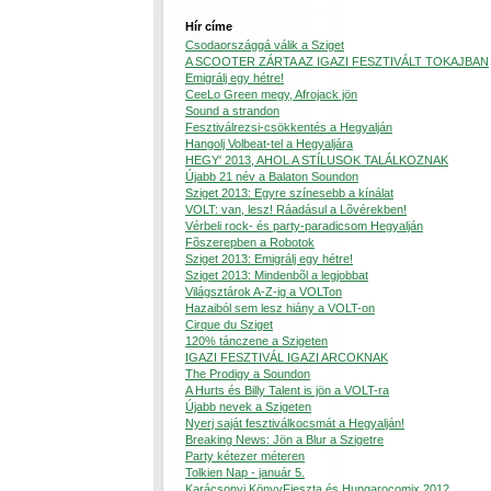
Hír címe
Csodaországgá válik a Sziget
A SCOOTER ZÁRTA AZ IGAZI FESZTIVÁLT TOKAJBAN
Emigrálj egy hétre!
CeeLo Green megy, Afrojack jön
Sound a strandon
Fesztiválrezsi-csökkentés a Hegyalján
Hangolj Volbeat-tel a Hegyaljára
HEGY' 2013, AHOL A STÍLUSOK TALÁLKOZNAK
Újabb 21 név a Balaton Soundon
Sziget 2013: Egyre színesebb a kínálat
VOLT: van, lesz! Ráadásul a Lõvérekben!
Vérbeli rock- és party-paradicsom Hegyalján
Fõszerepben a Robotok
Sziget 2013: Emigrálj egy hétre!
Sziget 2013: Mindenbõl a legjobbat
Világsztárok A-Z-ig a VOLTon
Hazaiból sem lesz hiány a VOLT-on
Cirque du Sziget
120% tánczene a Szigeten
IGAZI FESZTIVÁL IGAZI ARCOKNAK
The Prodigy a Soundon
A Hurts és Billy Talent is jön a VOLT-ra
Újabb nevek a Szigeten
Nyerj saját fesztiválkocsmát a Hegyalján!
Breaking News: Jön a Blur a Szigetre
Party kétezer méteren
Tolkien Nap - január 5.
Karácsonyi KönyvFieszta és Hungarocomix 2012