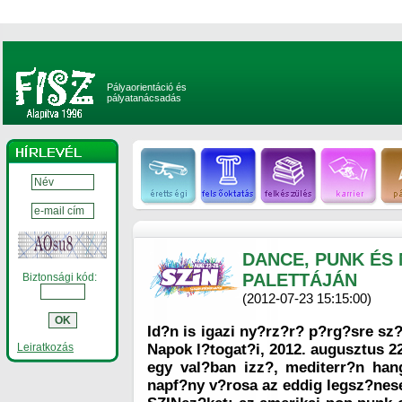
Pályaorientáció és
pályatanácsadás
DANCE, PUNK ÉS 
PALETTÁJÁN
Biztonsági kód:
(2012-07-23 15:15:00)
Id?n is igazi ny?rz?r? p?rg?sre sz
Leiratkozás
Napok l?togat?i, 2012. augusztus 22
egy val?ban izz?, mediterr?n hang
napf?ny v?rosa az eddig legsz?neseb