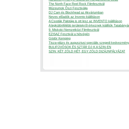
The North Face Reel Rock Filmfesztivál
Múzeumok Õszi Fesztiválja
DJ Cam és Blockhead az Akváriumban
Neves elõadók az Invento kiállításon
A Csodák Palotája is ott lesz az INVENTO kiállításon
A legkülönfélébb területekrõl érkeznek kiállítók Tatabányá
9. Miskolci Nemzetközi Filmfesztivál
EZISAZ Fesztivál a hétvégén
Gödör Kemping
Tisza-plázs és augusztusi speciális szegedi kedvezmén
BULIFÚVÓSOK ÉS SZTÁR DJ-K A SZIN-EN
SZIN: KÉT ZÖLD HÉT, EGY ZÖLD DIZÁJNPÁLYÁZAT