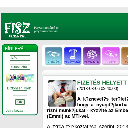
Pályaorientáció és
pályatanácsadás
FIZETÉS HELYETT
(2013-03-06 09:40:00)
Biztonsági kód:
A k?znevel?s ter?let
hogy a nyugd?jkorha
rizni munk?jukat - k?z?lte az Embe
Leiratkozás
(Emmi) az MTI-vel.
A t?rca t?j?koztat?sa szerint 20