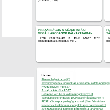
gvet?sben, a baj ...
VISSZÁSSÁGOK A KÖZOKTATÁSI
PD
MEGÁLLAPODÁSOK PÁLYÁZATAIBAN
T
T?bb vissz?ss?got is tal?lt Szab? M?t?
A
ombudsman a k?zoktat?si me ...
ne
Hír címe
Fizetés helyett nyugdíj?
Továbbképzések indulnak az erkölcstant oktató pedagó
Nyugdíj helyett munka?
Sztrájkra készül a PDSZ
Hoffmann kerülte az oktatási jogok biztosát
Tanfelügyeleti rendszer: 1000 szakértõt képeznek ki
PDSZ: többnapos pedagógussztrájk jöhet februárban
Nincsenek tisztában az igazgatók saját hatáskörükkel
20 százalékosnál nagyobb béremelés a tanároknak