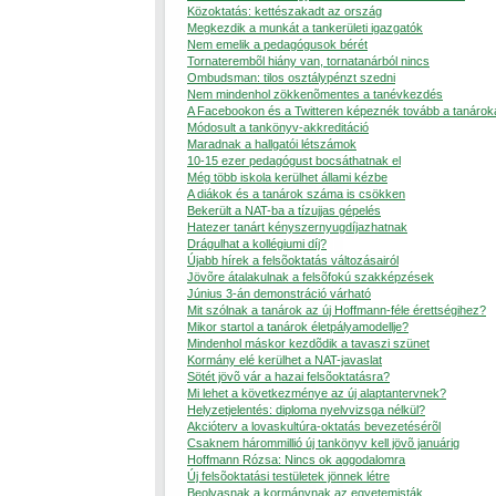
Közoktatás: kettészakadt az ország
Megkezdik a munkát a tankerületi igazgatók
Nem emelik a pedagógusok bérét
Tornaterembõl hiány van, tornatanárból nincs
Ombudsman: tilos osztálypénzt szedni
Nem mindenhol zökkenõmentes a tanévkezdés
A Facebookon és a Twitteren képeznék tovább a tanárok
Módosult a tankönyv-akkreditáció
Maradnak a hallgatói létszámok
10-15 ezer pedagógust bocsáthatnak el
Még több iskola kerülhet állami kézbe
A diákok és a tanárok száma is csökken
Bekerült a NAT-ba a tízujjas gépelés
Hatezer tanárt kényszernyugdíjazhatnak
Drágulhat a kollégiumi díj?
Újabb hírek a felsõoktatás változásairól
Jövõre átalakulnak a felsõfokú szakképzések
Június 3-án demonstráció várható
Mit szólnak a tanárok az új Hoffmann-féle érettségihez?
Mikor startol a tanárok életpályamodellje?
Mindenhol máskor kezdõdik a tavaszi szünet
Kormány elé kerülhet a NAT-javaslat
Sötét jövõ vár a hazai felsõoktatásra?
Mi lehet a következménye az új alaptantervnek?
Helyzetjelentés: diploma nyelvvizsga nélkül?
Akcióterv a lovaskultúra-oktatás bevezetésérõl
Csaknem hárommillió új tankönyv kell jövõ januárig
Hoffmann Rózsa: Nincs ok aggodalomra
Új felsõoktatási testületek jönnek létre
Beolvasnak a kormánynak az egyetemisták