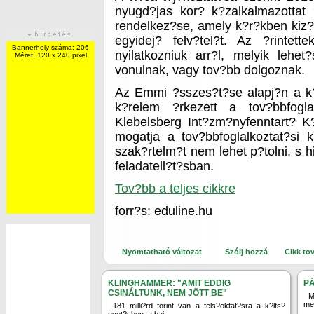
nyugd?jas kor? k?zalkalmazottat
rendelkez?se, amely k?r?kben kiz
egyidej? felv?tel?t. Az ?rintett
Bannerhely száma: 206
nyilatkozniuk arr?l, melyik lehet
Méret: 120 x 240 pixel
vonulnak, vagy tov?bb dolgoznak.
Az Emmi ?sszes?t?se alapj?n a k
k?relem ?rkezett a tov?bbfogla
Klebelsberg Int?zm?nyfenntart? 
mogatja a tov?bbfoglalkoztat?si
szak?rtelm?t nem lehet p?tolni, s 
feladatell?t?sban.
Tov?bb a teljes cikkre
forr?s: eduline.hu
Nyomtatható változat
Szólj hozzá
Cikk to
KLINGHAMMER: "AMIT EDDIG
P
CSINÁLTUNK, NEM JÖTT BE"
M
mel
181 milli?rd forint van a fels?oktat?sra a k?lts?