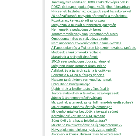
Tanfelügyeleti rendszer: 1000 szakértõt képeznek ki
PDSZ: többnapos pedagógussztrájk jöhet februárban
Nincsenek tisztában az igazgatók saját hatáskörükkel
20 százalékosnál nagyobb béremelés a tanároknak
Közoktatás: kettészakadt az ország
Megkezdik a munkát a tankerületi igazgatók
Nem emelik a pedagógusok bérét
Tornaterembõl hiány van, tornatanárból nincs
Ombudsman: tilos osztálypénzt szedni
Nem mindenhol zökkenõmentes a tanévkezdés
A Facebookon és a Twitteren képeznék tovább a tanárok
Módosult a tankönyv-akkreditáció
Maradnak a hallgatói létszámok
10-15 ezer pedagógust bocsáthatnak el
Még több iskola kerülhet állami kézbe
A diákok és a tanárok száma is csökken
Bekerült a NAT-ba a tízujjas gépelés
Hatezer tanárt kényszernyugdíjazhatnak
Drágulhat a kollégiumi díj?
Újabb hírek a felsõoktatás változásairól
Jövõre átalakulnak a felsõfokú szakképzések
Június 3-án demonstráció várható
Mit szólnak a tanárok az új Hoffmann-féle érettségihez?
Mikor startol a tanárok életpályamodellje?
Mindenhol máskor kezdõdik a tavaszi szünet
Kormány elé kerülhet a NAT-javaslat
Sötét jövõ vár a hazai felsõoktatásra?
Mi lehet a következménye az új alaptantervnek?
Helyzetjelentés: diploma nyelvvizsga nélkül?
Akcióterv a lovaskultúra-oktatás bevezetésérõl