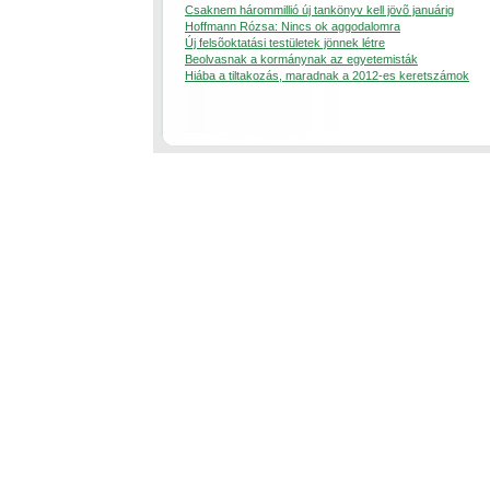
Csaknem hárommillió új tankönyv kell jövõ januárig
Hoffmann Rózsa: Nincs ok aggodalomra
Új felsõoktatási testületek jönnek létre
Beolvasnak a kormánynak az egyetemisták
Hiába a tiltakozás, maradnak a 2012-es keretszámok