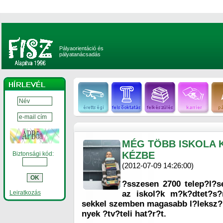
Pályaorientáció és
pályatanácsadás
MÉG TÖBB ISKOLA 
KÉZBE
Biztonsági kód:
(2012-07-09 14:26:00)
?sszesen 2700 telep?l?
Leiratkozás
az iskol?k m?k?dtet?s?
sekkel szemben magasabb l?leksz
nyek ?tv?teli hat?r?t.