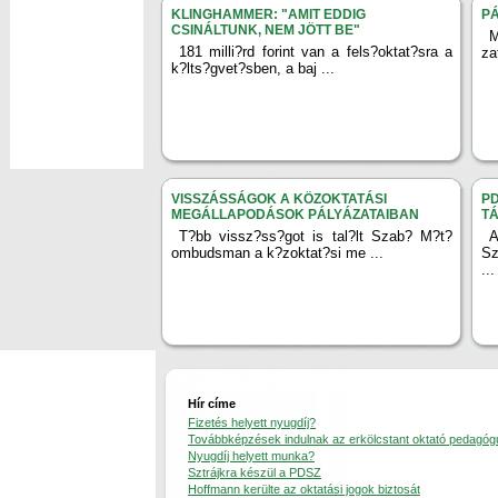
KLINGHAMMER: "AMIT EDDIG
P
CSINÁLTUNK, NEM JÖTT BE"
M
181 milli?rd forint van a fels?oktat?sra a
za
k?lts?gvet?sben, a baj ...
VISSZÁSSÁGOK A KÖZOKTATÁSI
PD
MEGÁLLAPODÁSOK PÁLYÁZATAIBAN
T
T?bb vissz?ss?got is tal?lt Szab? M?t?
ombudsman a k?zoktat?si me ...
Sz
...
Hír címe
Fizetés helyett nyugdíj?
Továbbképzések indulnak az erkölcstant oktató pedagó
Nyugdíj helyett munka?
Sztrájkra készül a PDSZ
Hoffmann kerülte az oktatási jogok biztosát