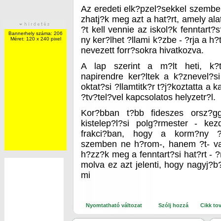
Az eredeti elk?pzel?sekkel szemb
zhatj?k meg azt a hat?rt, amely al
?t kell vennie az iskol?k fenntart?
Bannerhely száma: 206
ny ker?lhet ?llami k?zbe - ?rja a 
Méret: 120 x 240 pixel
nevezett forr?sokra hivatkozva.
A lap szerint a m?lt heti, k?
napirendre ker?ltek a k?znevel?
oktat?si ?llamtitk?r t?j?koztatta a k
?tv?tel?vel kapcsolatos helyzetr?l.
Kor?bban t?bb fideszes orsz?gg
kistelep?l?si polg?rmester - ke
frakci?ban, hogy a korm?ny ?lt
szemben ne h?rom-, hanem ?t- va
h?zz?k meg a fenntart?si hat?rt - ?r
molva ez azt jelenti, hogy nagyj?b
mi
Nyomtatható változat
Szólj hozzá
Cikk to