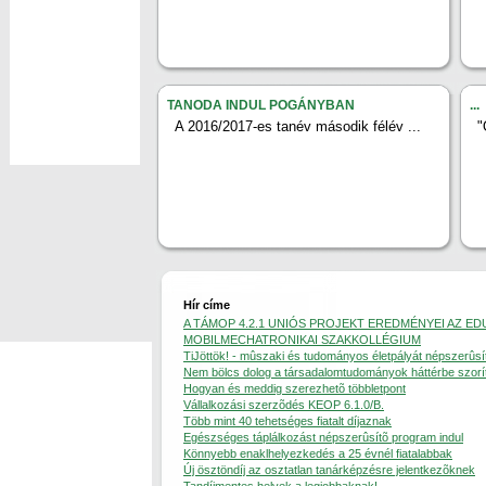
TANODA INDUL POGÁNYBAN
...
A 2016/2017-es tanév második félév ...
"
Hír címe
A TÁMOP 4.2.1 UNIÓS PROJEKT EREDMÉNYEI AZ E
MOBILMECHATRONIKAI SZAKKOLLÉGIUM
TiJöttök! - mûszaki és tudományos életpályát népszerûs
Nem bölcs dolog a társadalomtudományok háttérbe szorí
Hogyan és meddig szerezhetõ többletpont
Vállalkozási szerzõdés KEOP 6.1.0/B.
Több mint 40 tehetséges fiatalt díjaznak
Egészséges táplálkozást népszerûsítõ program indul
Könnyebb enaklhelyezkedés a 25 évnél fiatalabbak
Új ösztöndíj az osztatlan tanárképzésre jelentkezõknek