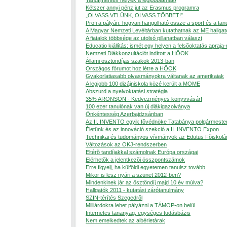
Tandíjmentes helyek a legjobbaknak!
Kétszer annyi pénz jut az Erasmus programra
„OLVASS VELÜNK, OLVASS TÖBBET!”
Profi a pályán: hogyan hangolható össze a sport és a tan
A Magyar Nemzeti Levéltárban kutathatnak az ME hallgat
A fiatalok többsége az utolsó pillanatban választ
Educatio kiállítás: ismét egy helyen a felsõoktatás apraja
Nemzeti Diákkonzultációt indított a HÖOK
Állami ösztöndíjas szakok 2013-ban
Országos fórumot hoz létre a HÖOK
Gyakorlatiasabb olvasmányokra váltanak az amerikaiak
A legjobb 100 dizájniskola közé került a MOME
Abszurd a nyelvoktatási stratégia
35% ARONSON - Kedvezményes könyvvásár!
100 ezer tanulónak van új diákigazolványa
Önkéntesség Azerbajdzsánban
Az II. INVENTO egyik fõvédnöke Tatabánya polgármeste
Életünk és az innováció szekció a II. INVENTO Expon
Technikai és tudományos vívmányok az Edutus Fõiskolá
Változások az OKJ-rendszerben
Eltérõ tandíjakkal számolnak Európa országai
Elérhetõk a jelentkezõi összpontszámok
Erre figyelj, ha külföldi egyetemen tanulsz tovább
Mikor is lesz nyári a szünet 2012-ben?
Mindenkinek jár az ösztöndíj majd 10 év múlva?
Hallgatók 2011 - kutatási zárótanulmány
SZIN-térítés Szegedrõl
Milliárdokra lehet pályázni a TÁMOP-on belül
Internetes tananyag, egységes tudásbázis
Nem emelkedtek az albérletárak