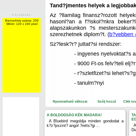
Tand?jmentes helyek a legjobba
Az ?llamilag finansz?rozott helyek
hasonl?an a f?iskol?nkra beker?
Bannerhely száma: 206
Méret: 120 x 240 pixel
alapszakunkon ?s mesterszakunko
szerezhetnek diplom?t. (
b?vebben 
Sz?lesk?r? juttat?si rendszer:
- ingyenes nyelvoktat?s a
- 9000 Ft-os felv?teli el
- r?szletfizet?si lehet?s
- tanulm?nyi
Nyomtatható változat
Szólj hozzá
Cikk to
A BOLDOGSÁG KÉK MADARA!
TA
E
A Bluebird megoldja minden gondodat a
A
k?z?pszint? angol ?retts?gi ...
Di