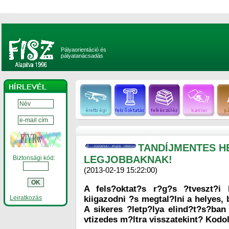
Pályaorientáció és
pályatanácsadás
TANDÍJMENTES H
LEGJOBBAKNAK!
Biztonsági kód:
(2013-02-19 15:22:00)
A fels?oktat?s r?g?s ?tveszt?i
Leiratkozás
kiigazodni ?s megtal?lni a helyes, 
A sikeres ?letp?lya elind?t?s?ba
vtizedes m?ltra visszatekint? Kodo