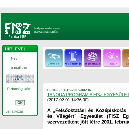
Pályaorientáció és
pályatanácsadás
Biztonsági kód:
EFOP-3.3.1-15-2015-00236
TANODA PROGRAM A FISZ EGYESÜLE
(2017-02-01 14:36:00)
A „Felsőoktatási és Középiskolás
Leiratkozás
és Világért" Egyesület (FISZ Eg
szervezetként jött létre 2001. februá