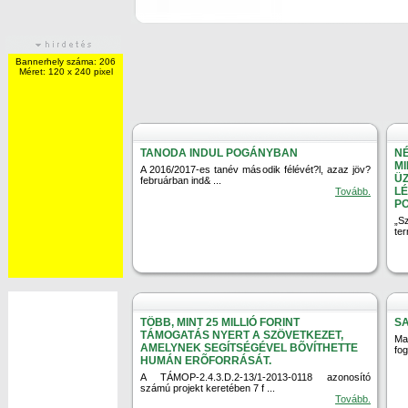
Bannerhely száma: 206
Méret: 120 x 240 pixel
TANODA INDUL POGÁNYBAN
NÉ
MI
A 2016/2017-es tanév második félévét?l, azaz jöv?
ÜZ
februárban ind& ...
LÉ
Tovább.
P
„S
te
TÖBB, MINT 25 MILLIÓ FORINT
S
TÁMOGATÁS NYERT A SZÖVETKEZET,
Ma
AMELYNEK SEGÍTSÉGÉVEL BÕVÍTHETTE
fog
HUMÁN ERÕFORRÁSÁT.
A TÁMOP-2.4.3.D.2-13/1-2013-0118 azonosító
számú projekt keretében 7 f ...
Tovább.